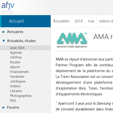
Accueil
Actualités
2014
mai
édition 
Annuaires
AMA re
Toutes les sociétés (691)
Actualités, études
Studios (418)
août 2026
Editeurs (49)
Agenda
Distributeurs (16)
Chiffres
Hard. / Accessoires (10)
AMA se réjouit d'annoncer leur part
Etudes
Middlewares (15)
Partner Program afin de contrib
eSport
Prestataires (99)
déploiement de la plateforme du s
Financement
Assoc. / Syndicats (21)
Hardware
La Tizen Association est un consort
Formations / Ecoles (46)
Juridiques
Presse spécialisée (17)
développement d'une plateforme 
Vidéos
d'exploitation libre, Tizen, fonc
Librairie
d'équipements électroniques.
Photographies
RSS
"
Ayant sorti 3 jeux pour la Samsung
Forums
de s'investir durablement dans l'ind