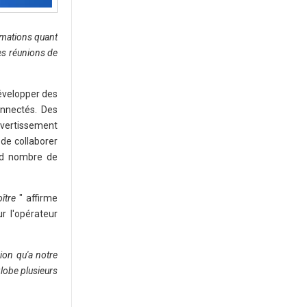
rmations quant
es réunions de
développer des
onnectés. Des
ivertissement
 de collaborer
and nombre de
oître
" affirme
r l'opérateur
ion qu'a notre
globe plusieurs