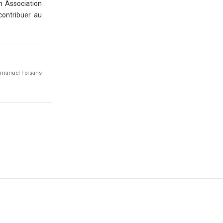
n Association
ontribuer au
Emmanuel Forsans