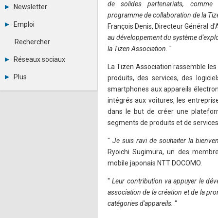
Tous les forums
de solides partenariats, comme
Newsletter
Créer un compte
programme de collaboration de la Ti
Archives
Se connecter
Emploi
François Denis, Directeur Général d'
Abonnement
Messages privés
au développement du système d'exploi
Consulter les annonces
Contacter un modérateur
Rechercher
Déposer une annonce
la Tizen Association.
"
Observatoire de l'emploi
Réseaux sociaux
Métiers et compétences
La Tizen Association rassemble les 
Twitter
Plus
produits, des services, des logici
Youtube
smartphones aux appareils électron
Annonceurs
LinkedIn
Statistiques
intégrés aux voitures, les entrepri
Facebook
Plan du site
Instagram
dans le but de créer une platefor
Sitemap XML
Pinterest
segments de produits et de services
Ping Awards
A propos
"
Je suis ravi de souhaiter la bienv
Mentions légales
Ryoichi Sugimura, un des membres 
mobile japonais NTT DOCOMO.
"
Leur contribution va appuyer le dév
association de la création et de la pro
catégories d'appareils.
"