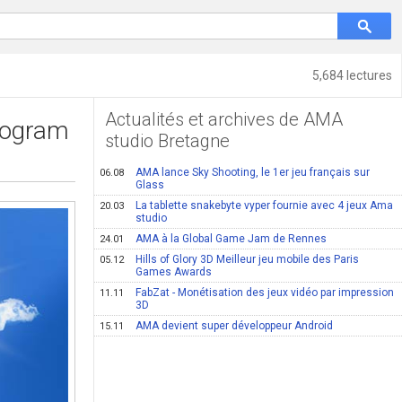
5,684 lectures
Actualités et archives de AMA
Program
studio Bretagne
AMA lance Sky Shooting, le 1er jeu français sur
06.08
Glass
La tablette snakebyte vyper fournie avec 4 jeux Ama
20.03
studio
AMA à la Global Game Jam de Rennes
24.01
Hills of Glory 3D Meilleur jeu mobile des Paris
05.12
Games Awards
FabZat - Monétisation des jeux vidéo par impression
11.11
3D
AMA devient super développeur Android
15.11