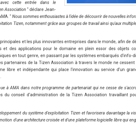
 avec cette entrée dans le
zen Association
" déclare Jean-
AMA. "
Nous sommes enthousiastes à l'idée de découvrir de nouvelles info
tation Tizen, notamment grâce aux groupes de travail ainsi qu'aux multipl
principales et les plus innovantes entreprises dans le monde, afin de 
els et des applications pour le domaine en plein essor des objets c
iques en tout genre, en passant par les systèmes embarqués d'info-d
ses partenaires de la Tizen Association à travers le monde ne cessent
me libre et indépendante qui place l'innovation au service d'un gr
.
enue à AMA dans notre programme de partenariat qui ne cesse de s'accr
du conseil d'administration de la Tizen Association travaillant pou
eloppement du système d'exploitation Tizen et favorisera davantage la vis
motion d'une architecture croisée et d'une plateforme logicielle libre qui en