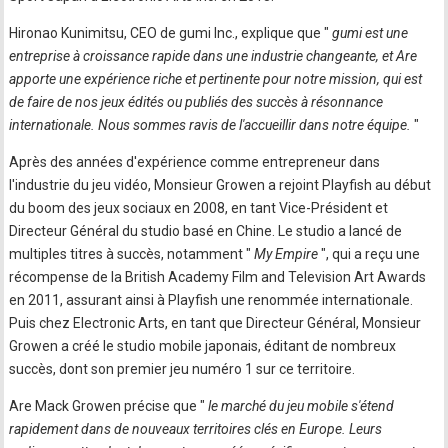
Hironao Kunimitsu, CEO de gumi Inc., explique que "
gumi est une
entreprise à croissance rapide dans une industrie changeante, et Are
apporte une expérience riche et pertinente pour notre mission, qui est
de faire de nos jeux édités ou publiés des succès à résonnance
internationale. Nous sommes ravis de l'accueillir dans notre équipe.
"
Après des années d'expérience comme entrepreneur dans
l'industrie du jeu vidéo, Monsieur Growen a rejoint Playfish au début
du boom des jeux sociaux en 2008, en tant Vice-Président et
Directeur Général du studio basé en Chine. Le studio a lancé de
multiples titres à succès, notamment "
My Empire
", qui a reçu une
récompense de la British Academy Film and Television Art Awards
en 2011, assurant ainsi à Playfish une renommée internationale.
Puis chez Electronic Arts, en tant que Directeur Général, Monsieur
Growen a créé le studio mobile japonais, éditant de nombreux
succès, dont son premier jeu numéro 1 sur ce territoire.
Are Mack Growen précise que "
le marché du jeu mobile s'étend
rapidement dans de nouveaux territoires clés en Europe. Leurs