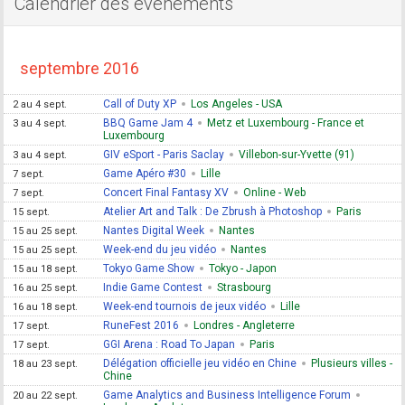
Calendrier des événements
septembre 2016
Call of Duty XP
Los Angeles - USA
2 au 4 sept.
BBQ Game Jam 4
Metz et Luxembourg - France et
3 au 4 sept.
Luxembourg
GIV eSport - Paris Saclay
Villebon-sur-Yvette (91)
3 au 4 sept.
Game Apéro #30
Lille
7 sept.
Concert Final Fantasy XV
Online - Web
7 sept.
Atelier Art and Talk : De Zbrush à Photoshop
Paris
15 sept.
Nantes Digital Week
Nantes
15 au 25 sept.
Week-end du jeu vidéo
Nantes
15 au 25 sept.
Tokyo Game Show
Tokyo - Japon
15 au 18 sept.
Indie Game Contest
Strasbourg
16 au 25 sept.
Week-end tournois de jeux vidéo
Lille
16 au 18 sept.
RuneFest 2016
Londres - Angleterre
17 sept.
GGI Arena : Road To Japan
Paris
17 sept.
Délégation officielle jeu vidéo en Chine
Plusieurs villes -
18 au 23 sept.
Chine
Game Analytics and Business Intelligence Forum
20 au 22 sept.