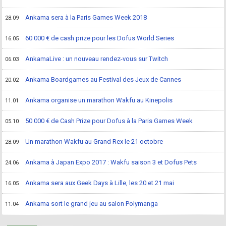
Ankama sera à la Paris Games Week 2018
28.09
60 000 € de cash prize pour les Dofus World Series
16.05
AnkamaLive : un nouveau rendez-vous sur Twitch
06.03
Ankama Boardgames au Festival des Jeux de Cannes
20.02
Ankama organise un marathon Wakfu au Kinepolis
11.01
50 000 € de Cash Prize pour Dofus à la Paris Games Week
05.10
Un marathon Wakfu au Grand Rex le 21 octobre
28.09
Ankama à Japan Expo 2017 : Wakfu saison 3 et Dofus Pets
24.06
Ankama sera aux Geek Days à Lille, les 20 et 21 mai
16.05
Ankama sort le grand jeu au salon Polymanga
11.04