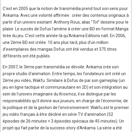
C'est en 2005 que la notion de transmédia prend tout son sens pour
Ankama. Avec une volonté affirmée : créer des contenus originaux à
partir d'un univers existant. Anthony Roux, alias "
Tot
" dessine pour le
plaisir. Le succès de Dofus l'amène à créer une BD en format Manga
tirée du jeu. C'est cette année-là qu'Ankama Editions naît. En 2006,
une 2ème BD est créée. 10 ans plus tard, plus d'un million
d'exemplaires des mangas Dofus ont été vendus et 375 titres
différents ont été publiés.
En 2007, le 3ème pan transmédia se dévoile. Ankama crée son
propre studio d'animation. Entre temps, les fondateurs ont créé un
2ème jeu vidéo, Wakfu. Similaire à Dofus de par son gameplay (un
jeu en ligne tactique et communautaire en 2D) et son intégration au
sein de l'univers imaginaire du Krosmoz, il se distingue par les
responsabilités qu'il donne aux joueurs, en charge de l'économie, de
la politique et de la gestion de l'environnement. Wakfu est le premier
jeu vidéo français à être décliné en série TV d'animation (52
épisodes de 26 minutes + 3 épisodes spéciaux de 45 minutes). Un
projet qui fait partie de la success-story d'Ankama. La série a été