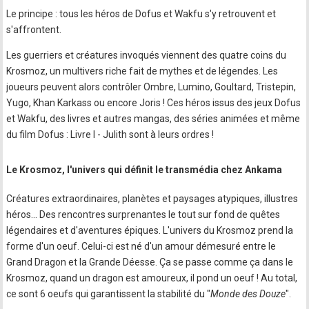
Le principe : tous les héros de Dofus et Wakfu s'y retrouvent et
s'affrontent.
Les guerriers et créatures invoqués viennent des quatre coins du
Krosmoz, un multivers riche fait de mythes et de légendes. Les
joueurs peuvent alors contrôler Ombre, Lumino, Goultard, Tristepin,
Yugo, Khan Karkass ou encore Joris ! Ces héros issus des jeux Dofus
et Wakfu, des livres et autres mangas, des séries animées et même
du film Dofus : Livre I - Julith sont à leurs ordres !
Le Krosmoz, l'univers qui définit le transmédia chez Ankama
Créatures extraordinaires, planètes et paysages atypiques, illustres
héros… Des rencontres surprenantes le tout sur fond de quêtes
légendaires et d'aventures épiques. L'univers du Krosmoz prend la
forme d'un oeuf. Celui-ci est né d'un amour démesuré entre le
Grand Dragon et la Grande Déesse. Ça se passe comme ça dans le
Krosmoz, quand un dragon est amoureux, il pond un oeuf ! Au total,
ce sont 6 oeufs qui garantissent la stabilité du "
Monde des Douze
".