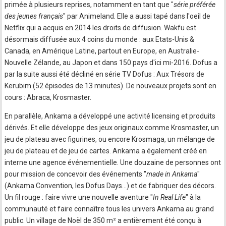
primée à plusieurs reprises, notamment en tant que "
série préférée
des jeunes français
" par Animeland. Elle a aussi tapé dans l'oeil de
Netflix qui a acquis en 2014 les droits de diffusion. Wakfu est
désormais diffusée aux 4 coins du monde : aux Etats-Unis &
Canada, en Amérique Latine, partout en Europe, en Australie-
Nouvelle Zélande, au Japon et dans 150 pays d'ici mi-2016. Dofus a
par la suite aussi été décliné en série TV Dofus : Aux Trésors de
Kerubim (52 épisodes de 13 minutes). De nouveaux projets sont en
cours : Abraca, Krosmaster.
En parallèle, Ankama a développé une activité licensing et produits
dérivés. Et elle développe des jeux originaux comme Krosmaster, un
jeu de plateau avec figurines, ou encore Krosmaga, un mélange de
jeu de plateau et de jeu de cartes. Ankama a également créé en
interne une agence événementielle. Une douzaine de personnes ont
pour mission de concevoir des événements "
made in Ankama
"
(Ankama Convention, les Dofus Days…) et de fabriquer des décors.
Un fil rouge : faire vivre une nouvelle aventure "
In Real Life
" à la
communauté et faire connaître tous les univers Ankama au grand
public. Un village de Noël de 350 m² a entièrement été conçu à