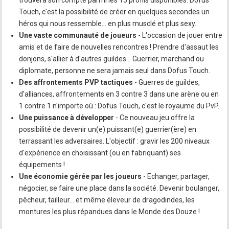
Touch, c'est la possibilité de créer en quelques secondes un
héros qui nous ressemble… en plus musclé et plus sexy.
Une vaste communauté de joueurs
- L'occasion de jouer entre
amis et de faire de nouvelles rencontres ! Prendre d'assaut les
donjons, s'allier à d'autres guildes… Guerrier, marchand ou
diplomate, personne ne sera jamais seul dans Dofus Touch.
Des affrontements PVP tactiques
- Guerres de guildes,
d'alliances, affrontements en 3 contre 3 dans une arène ou en
1 contre 1 n'importe où : Dofus Touch, c'est le royaume du PvP.
Une puissance à développer
- Ce nouveau jeu offre la
possibilité de devenir un(e) puissant(e) guerrier(ère) en
terrassant les adversaires. L'objectif : gravir les 200 niveaux
d'expérience en choisissant (ou en fabriquant) ses
équipements !
Une économie gérée par les joueurs
- Echanger, partager,
négocier, se faire une place dans la société. Devenir boulanger,
pêcheur, tailleur… et même éleveur de dragodindes, les
montures les plus répandues dans le Monde des Douze !