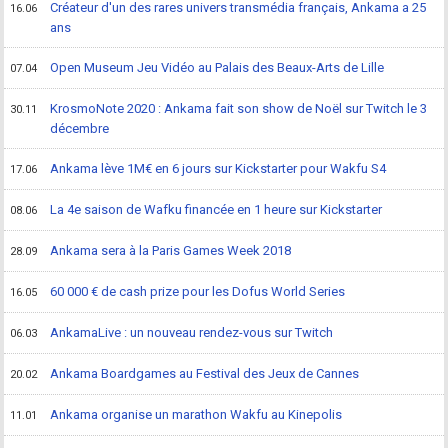
Créateur d'un des rares univers transmédia français, Ankama a 25
16.06
ans
Open Museum Jeu Vidéo au Palais des Beaux-Arts de Lille
07.04
KrosmoNote 2020 : Ankama fait son show de Noël sur Twitch le 3
30.11
décembre
Ankama lève 1M€ en 6 jours sur Kickstarter pour Wakfu S4
17.06
La 4e saison de Wafku financée en 1 heure sur Kickstarter
08.06
Ankama sera à la Paris Games Week 2018
28.09
60 000 € de cash prize pour les Dofus World Series
16.05
AnkamaLive : un nouveau rendez-vous sur Twitch
06.03
Ankama Boardgames au Festival des Jeux de Cannes
20.02
Ankama organise un marathon Wakfu au Kinepolis
11.01