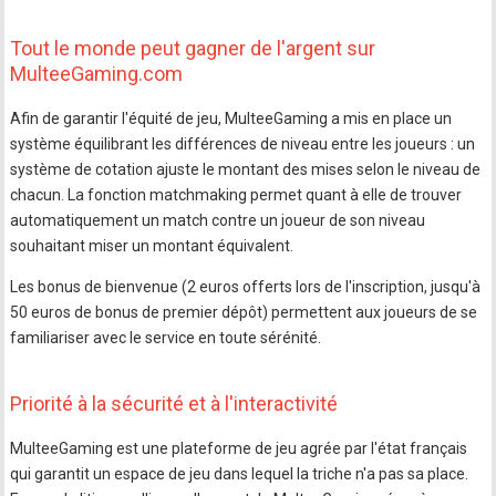
Tout le monde peut gagner de l'argent sur
MulteeGaming.com
Afin de garantir l'équité de jeu, MulteeGaming a mis en place un
système équilibrant les différences de niveau entre les joueurs : un
système de cotation ajuste le montant des mises selon le niveau de
chacun. La fonction matchmaking permet quant à elle de trouver
automatiquement un match contre un joueur de son niveau
souhaitant miser un montant équivalent.
Les bonus de bienvenue (2 euros offerts lors de l'inscription, jusqu'à
50 euros de bonus de premier dépôt) permettent aux joueurs de se
familiariser avec le service en toute sérénité.
Priorité à la sécurité et à l'interactivité
MulteeGaming est une plateforme de jeu agrée par l'état français
qui garantit un espace de jeu dans lequel la triche n'a pas sa place.