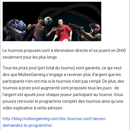
Le tournois proposés sont à élimination directe et se jouent en 2h00
seulement pour les plus longs.
Tous les prize pool (pot total du tournoi) sont garantis, ce qui veut
dire que MulteeGaming s'engage a reverser plus d'argent que les
participants n'en ont mis si le tournois n'est pas rempli. De plus, des
tournois à prize pool augmenté sont proposés tous les jours : de
l'argent est ajouté pour chaque joueur participant au tournoi. Vous
pouvez retrouver le programme complet des tournois ainsi qu'une
vidéo explicative à cette adresse :
http://blog.multeegaming.com/les-tournois-sont-lances-
demandez-le-programme/