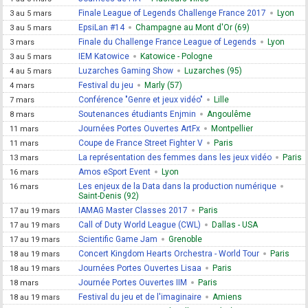
Finale League of Legends Challenge France 2017
Lyon
3 au 5 mars
EpsiLan #14
Champagne au Mont d'Or (69)
3 au 5 mars
Finale du Challenge France League of Legends
Lyon
3 mars
IEM Katowice
Katowice - Pologne
3 au 5 mars
Luzarches Gaming Show
Luzarches (95)
4 au 5 mars
Festival du jeu
Marly (57)
4 mars
Conférence "Genre et jeux vidéo"
Lille
7 mars
Soutenances étudiants Enjmin
Angoulême
8 mars
Journées Portes Ouvertes ArtFx
Montpellier
11 mars
Coupe de France Street Fighter V
Paris
11 mars
La représentation des femmes dans les jeux vidéo
Paris
13 mars
Amos eSport Event
Lyon
16 mars
Les enjeux de la Data dans la production numérique
16 mars
Saint-Denis (92)
IAMAG Master Classes 2017
Paris
17 au 19 mars
Call of Duty World League (CWL)
Dallas - USA
17 au 19 mars
Scientific Game Jam
Grenoble
17 au 19 mars
Concert Kingdom Hearts Orchestra - World Tour
Paris
18 au 19 mars
Journées Portes Ouvertes Lisaa
Paris
18 au 19 mars
Journée Portes Ouvertes IIM
Paris
18 mars
Festival du jeu et de l'imaginaire
Amiens
18 au 19 mars