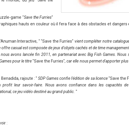
s le monde, du jeu "
Save the
puzzle-game "
Save the Furries
"
raphiques hauts en couleur où il fera face à des obstacles et dangers
 d'Anuman Interactive, "
"Save the Furries"
vient compléter notre catalogue
otre offre casual est composée de jeux d'objets cachés et de time manageme
e nous avons lancée fin 2011, en partenariat avec Big Fish Games. Nou
Games pour le titre
"Save the Furries"
, car elle nous permet d'apporter plus 
Benadida, rajoute : "
SDP Games confie l'édition de sa licence
"Save the F
 profit leur savoir-faire. Nous avons confiance dans les capacités de 
ational, ce jeu vidéo destiné au grand public.
"
oir :