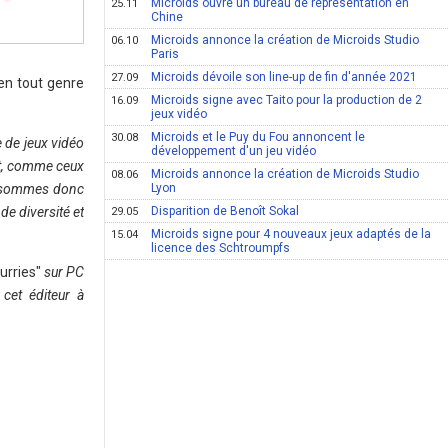
Microids ouvre un bureau de représentation en
25.11
Chine
Microids annonce la création de Microids Studio
06.10
Paris
Microids dévoile son line-up de fin d'année 2021
27.09
 en tout genre
Microids signe avec Taito pour la production de 2
16.09
jeux vidéo
Microids et le Puy du Fou annoncent le
30.08
 de jeux vidéo
développement d'un jeu vidéo
nt, comme ceux
Microids annonce la création de Microids Studio
08.06
s sommes donc
Lyon
de diversité et
Disparition de Benoît Sokal
29.05
Microids signe pour 4 nouveaux jeux adaptés de la
15.04
licence des Schtroumpfs
urries"
sur PC
cet éditeur à