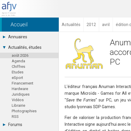
Accueil
Actualités
2012
avril
édition 
Annuaires
Anuma
Toutes les sociétés (691)
Actualités, études
accord
Studios (418)
août 2026
Editeurs (49)
PC
Agenda
Distributeurs (16)
Chiffres
Hard. / Accessoires (10)
Etudes
Middlewares (15)
eSport
Prestataires (99)
Financement
Assoc. / Syndicats (21)
L'éditeur français Anuman Interact
Hardware
Formations / Ecoles (46)
marque Microïds - Games for All et 
Juridiques
Presse spécialisée (17)
Vidéos
"
Save the Furries
" sur PC, un jeu v
Librairie
studio lyonnais SDP Games.
Photographies
RSS
Fier de valoriser la production fr
Interactive signe aujourd'hui avec l
Forums