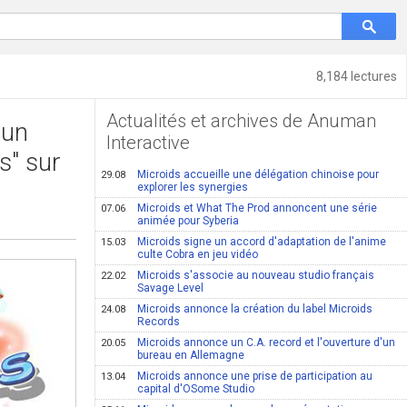
8,184 lectures
Actualités et archives de Anuman
 un
Interactive
s" sur
Microids accueille une délégation chinoise pour
29.08
explorer les synergies
Microids et What The Prod annoncent une série
07.06
animée pour Syberia
Microids signe un accord d'adaptation de l'anime
15.03
culte Cobra en jeu vidéo
Microids s'associe au nouveau studio français
22.02
Savage Level
Microids annonce la création du label Microids
24.08
Records
Microids annonce un C.A. record et l'ouverture d'un
20.05
bureau en Allemagne
Microids annonce une prise de participation au
13.04
capital d'OSome Studio