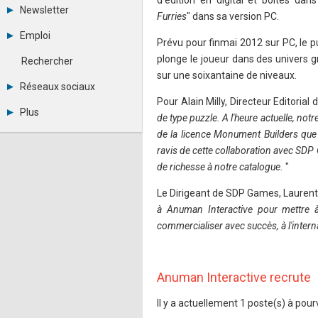
d'édition en digital et boites dan
Tous les forums
Newsletter
Furries
" dans sa version PC.
Créer un compte
Archives
Se connecter
Emploi
Prévu pour finmai 2012 sur PC, le 
Abonnement
Messages privés
Consulter les annonces
Contacter un modérateur
plonge le joueur dans des univers g
Rechercher
Déposer une annonce
sur une soixantaine de niveaux.
Observatoire de l'emploi
Réseaux sociaux
Métiers et compétences
Pour Alain Milly, Directeur Editorial
Twitter
Plus
de type puzzle. A l'heure actuelle, n
Youtube
Annonceurs
LinkedIn
de la licence Monument Builders qu
Statistiques
Facebook
ravis de cette collaboration avec SDP 
Plan du site
Instagram
de richesse à notre catalogue.
"
Sitemap XML
Pinterest
Ping Awards
Le Dirigeant de SDP Games, Laurent 
A propos
à Anuman Interactive pour mettre à
Mentions légales
commercialiser avec succès, à l'intern
Anuman Interactive recrute
Il y a actuellement 1 poste(s) à pourv