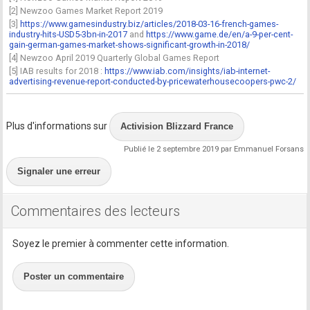
[2] Newzoo Games Market Report 2019
[3]
https://www.gamesindustry.biz/articles/2018-03-16-french-games-
industry-hits-USD5-3bn-in-2017
and
https://www.game.de/en/a-9-per-cent-
gain-german-games-market-shows-significant-growth-in-2018/
[4] Newzoo April 2019 Quarterly Global Games Report
[5] IAB results for 2018 :
https://www.iab.com/insights/iab-internet-
advertising-revenue-report-conducted-by-pricewaterhousecoopers-pwc-2/
Plus d'informations sur
Activision Blizzard France
Publié le 2 septembre 2019 par Emmanuel Forsans
Signaler une erreur
Commentaires des lecteurs
Soyez le premier à commenter cette information.
Poster un commentaire