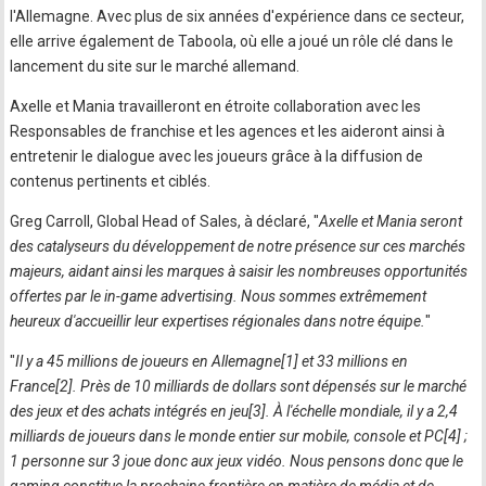
l'Allemagne. Avec plus de six années d'expérience dans ce secteur,
elle arrive également de Taboola, où elle a joué un rôle clé dans le
lancement du site sur le marché allemand.
Axelle et Mania travailleront en étroite collaboration avec les
Responsables de franchise et les agences et les aideront ainsi à
entretenir le dialogue avec les joueurs grâce à la diffusion de
contenus pertinents et ciblés.
Greg Carroll, Global Head of Sales, à déclaré, "
Axelle et Mania seront
des catalyseurs du développement de notre présence sur ces marchés
majeurs, aidant ainsi les marques à saisir les nombreuses opportunités
offertes par le in-game advertising. Nous sommes extrêmement
heureux d'accueillir leur expertises régionales dans notre équipe.
"
"
Il y a 45 millions de joueurs en Allemagne[1] et 33 millions en
France[2]. Près de 10 milliards de dollars sont dépensés sur le marché
des jeux et des achats intégrés en jeu[3]. À l'échelle mondiale, il y a 2,4
milliards de joueurs dans le monde entier sur mobile, console et PC[4] ;
1 personne sur 3 joue donc aux jeux vidéo. Nous pensons donc que le