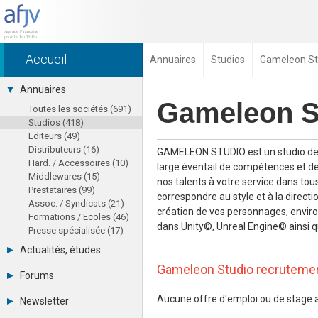
Accueil
Annuaires
Studios
Gameleon St
Annuaires
Gameleon S
Toutes les sociétés (691)
Studios (418)
Editeurs (49)
Distributeurs (16)
GAMELEON STUDIO est un studio de je
Hard. / Accessoires (10)
large éventail de compétences et d
Middlewares (15)
nos talents à votre service dans tous
Prestataires (99)
correspondre au style et à la directi
Assoc. / Syndicats (21)
création de vos personnages, environ
Formations / Ecoles (46)
dans Unity©, Unreal Engine© ainsi q
Presse spécialisée (17)
Actualités, études
Gameleon Studio recruteme
août 2026
Forums
Agenda
Tous les forums
Chiffres
Aucune offre d'emploi ou de stage 
Newsletter
-
Etudes