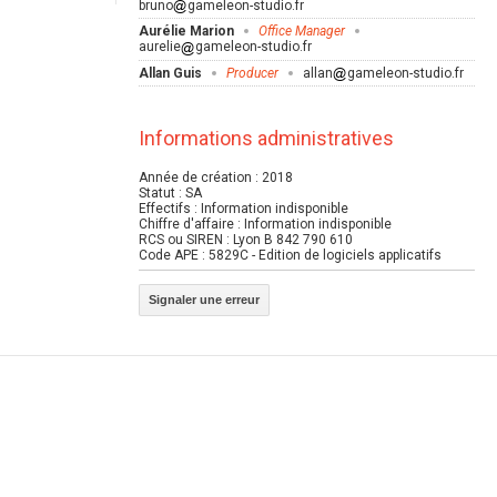
bruno
gameleon-studio.fr
Aurélie Marion
Office Manager
aurelie
gameleon-studio.fr
Allan Guis
Producer
allan
gameleon-studio.fr
Informations administratives
Année de création : 2018
Statut : SA
Effectifs : Information indisponible
Chiffre d'affaire : Information indisponible
RCS ou SIREN : Lyon B 842 790 610
Code APE : 5829C - Edition de logiciels applicatifs
Signaler une erreur