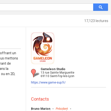
17,123 lectures
 offrant un
Nous mettons
urant de
ans la
Gameleon Studio
13 rue Sainte Marguerite
 ou en 2D,
69110 Saint-Foy-les-Lyon
https://www.game-sup.fr/
Contacts
Bruno Marion
Président