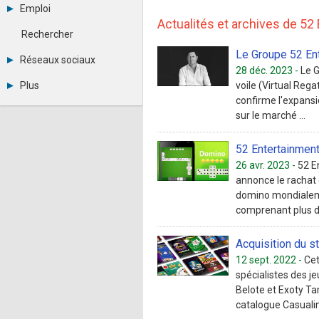
Archives
-
eSport
Emploi
Abonnement
Messages privés
Financement
Actualités et archives de 52
Consulter les annonces
Contacter un modérateur
Hardware
Rechercher
Déposer une annonce
Juridiques
Le Groupe 52 Ent
Observatoire de l'emploi
Réseaux sociaux
Vidéos
Métiers et compétences
28 déc. 2023 -
Le G
Librairie
Twitter
Plus
voile (Virtual Rega
Photographies
Youtube
RSS
confirme l'expansi
Annonceurs
LinkedIn
sur le marché ...
Statistiques
Facebook
Plan du site
Instagram
Sitemap XML
Pinterest
52 Entertainment
Ping Awards
26 avr. 2023 -
52 E
A propos
annonce le rachat 
Mentions légales
domino mondialemen
comprenant plus de
Acquisition du s
12 sept. 2022 -
Cet
spécialistes des j
Belote et Exoty Ta
catalogue Casualino