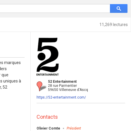
11,269 lectures
 des marques
ders
r que
es uniques à
52 Entertainment
28 rue Parmentier
, 52
59650 Villeneuve d'Ascq
https://52-entertainment.com/
Contacts
Olivier Comte
Président