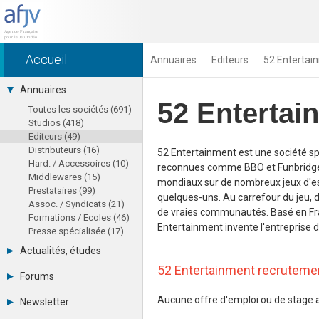
Accueil
Annuaires
Editeurs
52 Entertai
Annuaires
52 Entertai
Toutes les sociétés (691)
Studios (418)
Editeurs (49)
Distributeurs (16)
52 Entertainment est une société sp
Hard. / Accessoires (10)
reconnues comme BBO et Funbridge, e
Middlewares (15)
mondiaux sur de nombreux jeux d'es
Prestataires (99)
quelques-uns. Au carrefour du jeu, 
Assoc. / Syndicats (21)
de vraies communautés. Basé en Fran
Formations / Ecoles (46)
Entertainment invente l'entreprise de
Presse spécialisée (17)
Actualités, études
52 Entertainment recruteme
août 2026
Forums
Agenda
Tous les forums
Chiffres
Aucune offre d'emploi ou de stage 
Newsletter
-
Etudes