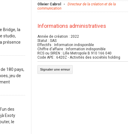
Olivier Cabrol
Directeur de la création et de la
communication
Informations administratives
e Bridge, la
e studio,
Année de création : 2022
Statut : SAS
sa présence
Effectifs : Information indisponible
Chiffre d'affaire : Information indisponible
RCS ou SIREN : Lille Metropole B 910 166 040
Code APE : 6420Z - Activités des sociétés holding
 de 180 pays,
Signaler une erreur
noes, jeu de
inment
l'un des
éjà Exoty
uter, le