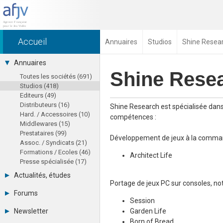
Accueil
Annuaires
Studios
Shine Resea
Annuaires
Shine Rese
Toutes les sociétés (691)
Studios (418)
Editeurs (49)
Distributeurs (16)
Shine Research est spécialisée dans
Hard. / Accessoires (10)
compétences :
Middlewares (15)
Prestataires (99)
Développement de jeux à la comma
Assoc. / Syndicats (21)
Formations / Ecoles (46)
Architect Life
Presse spécialisée (17)
Actualités, études
Portage de jeux PC sur consoles, n
août 2026
Forums
Agenda
Session
Tous les forums
Chiffres
Newsletter
Garden Life
-
Etudes
Born of Bread