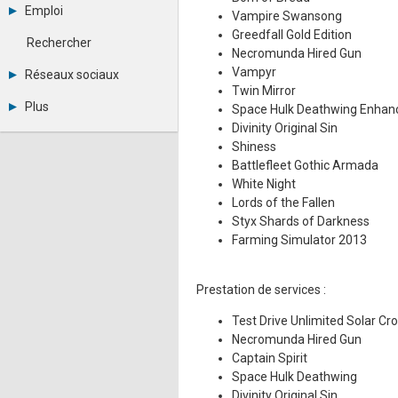
Archives
-
eSport
Emploi
Vampire Swansong
Abonnement
Messages privés
Financement
Greedfall Gold Edition
Consulter les annonces
Contacter un modérateur
Hardware
Rechercher
Déposer une annonce
Necromunda Hired Gun
Juridiques
Observatoire de l'emploi
Vampyr
Réseaux sociaux
Vidéos
Métiers et compétences
Twin Mirror
Librairie
Twitter
Plus
Photographies
Space Hulk Deathwing Enhanc
Youtube
RSS
Divinity Original Sin
Annonceurs
LinkedIn
Shiness
Statistiques
Facebook
Plan du site
Battlefleet Gothic Armada
Instagram
Sitemap XML
Pinterest
White Night
Ping Awards
Lords of the Fallen
A propos
Styx Shards of Darkness
Mentions légales
Farming Simulator 2013
Prestation de services :
Test Drive Unlimited Solar Cr
Necromunda Hired Gun
Captain Spirit
Space Hulk Deathwing
Divinity Original Sin