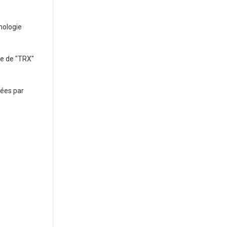
nologie
ue de "TRX"
nées par