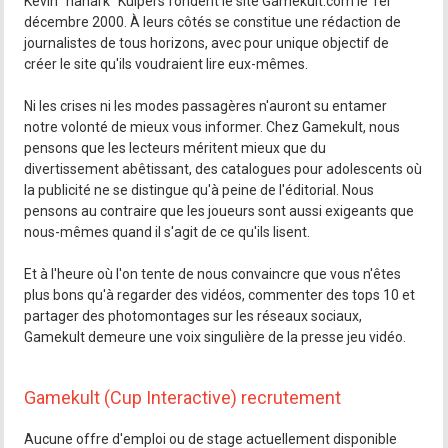
Kévin "nanark" Kuipers fondent le site Gamekult.com le 1er
décembre 2000. À leurs côtés se constitue une rédaction de
journalistes de tous horizons, avec pour unique objectif de
créer le site qu'ils voudraient lire eux-mêmes.
Ni les crises ni les modes passagères n'auront su entamer
notre volonté de mieux vous informer. Chez Gamekult, nous
pensons que les lecteurs méritent mieux que du
divertissement abêtissant, des catalogues pour adolescents où
la publicité ne se distingue qu'à peine de l'éditorial. Nous
pensons au contraire que les joueurs sont aussi exigeants que
nous-mêmes quand il s'agit de ce qu'ils lisent.
Et à l'heure où l'on tente de nous convaincre que vous n'êtes
plus bons qu'à regarder des vidéos, commenter des tops 10 et
partager des photomontages sur les réseaux sociaux,
Gamekult demeure une voix singulière de la presse jeu vidéo.
Gamekult (Cup Interactive) recrutement
Aucune offre d'emploi ou de stage actuellement disponible