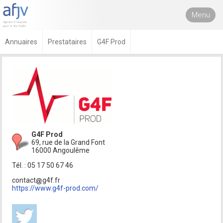
Menu
Annuaires
Prestataires
G4F Prod
G4F Prod
69, rue de la Grand Font
16000 Angoulême
Tél. : 05 17 50 67 46
contact
g4f.fr
https://www.g4f-prod.com/