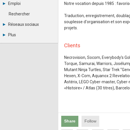
Archives
-
eSport
Emploi
Notre vocation depuis 1985 : favoris
Abonnement
Messages privés
Financement
Consulter les annonces
Contacter un modérateur
Hardware
Rechercher
Traduction, enregistrement, doublage
Déposer une annonce
Juridiques
souplesse d'organisation et son expe
Observatoire de l'emploi
Réseaux sociaux
Vidéos
projets.
Métiers et compétences
Librairie
Twitter
Plus
Photographies
Youtube
RSS
Annonceurs
LinkedIn
Clients
Statistiques
Facebook
Plan du site
Instagram
Necrovision, Socom, Everybody's Golf
Sitemap XML
Pinterest
Torque, Samurai, Warriors, Josélump
Ping Awards
Mutant Ninja Turtles, Star Trek "G
A propos
Hexen, X-Com, Aquanox 2 Revelatio
Mentions légales
Astérix, LEGO Cyber-master, Cyber-mas
«Histoire» / Atlas (30 titres), Barcel
Share
Follow