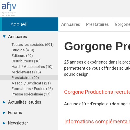
Accueil
Annuaires
Prestataires
Gorgone
Annuaires
Gorgone Pr
Toutes les sociétés (691)
Studios (418)
Editeurs (49)
Distributeurs (16)
25 années d'expérience dans la pro
Hard. / Accessoires (10)
permettent de vous offrir des solutio
Middlewares (15)
sound design.
Prestataires (99)
Assoc. / Syndicats (21)
Formations / Ecoles (46)
Gorgone Productions recru
Presse spécialisée (17)
Actualités, études
Aucune offre d'emploi ou de stage 
août 2026
Forums
Agenda
Tous les forums
Informations complémentai
Chiffres
Newsletter
-
Etudes