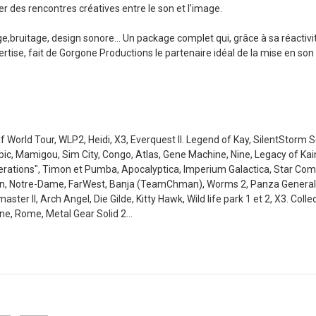
er des rencontres créatives entre le son et l'image.
,bruitage, design sonore... Un package complet qui, grâce à sa réactivit
rtise, fait de Gorgone Productions le partenaire idéal de la mise en son
 World Tour, WLP2, Heidi, X3, Everquest II. Legend of Kay, SilentStorm S
ic, Mamigou, Sim City, Congo, Atlas, Gene Machine, Nine, Legacy of Ka
enerations", Timon et Pumba, Apocalyptica, Imperium Galactica, Star C
n, Notre-Dame, FarWest, Banja (TeamChman), Worms 2, Panza General,
ter II, Arch Angel, Die Gilde, Kitty Hawk, Wild life park 1 et 2, X3. Colle
one, Rome, Metal Gear Solid 2...