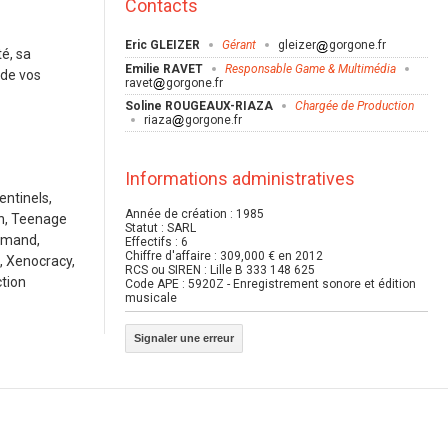
Contacts
Eric GLEIZER
Gérant
gleizer
gorgone.fr
é, sa
Emilie RAVET
Responsable Game & Multimédia
 de vos
ravet
gorgone.fr
Soline ROUGEAUX-RIAZA
Chargée de Production
riaza
gorgone.fr
Informations administratives
entinels,
Année de création : 1985
in, Teenage
Statut : SARL
ommand,
Effectifs : 6
Chiffre d'affaire : 309,000 € en 2012
 Xenocracy,
RCS ou SIREN : Lille B 333 148 625
ction
Code APE : 5920Z - Enregistrement sonore et édition
musicale
Signaler une erreur