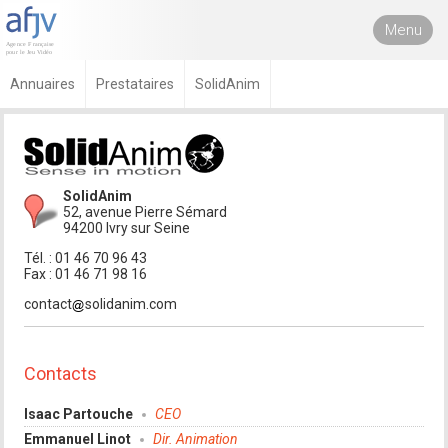
Menu
Annuaires
Prestataires
SolidAnim
SolidAnim
52, avenue Pierre Sémard
94200 Ivry sur Seine
Tél. : 01 46 70 96 43
Fax : 01 46 71 98 16
contact
solidanim.com
Contacts
Isaac Partouche
CEO
Emmanuel Linot
Dir. Animation