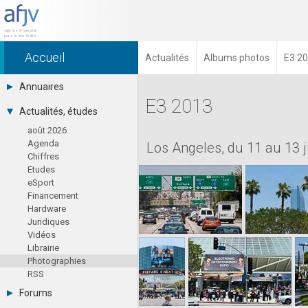
Accueil
Actualités
Albums photos
E3 20
Annuaires
E3 2013
Toutes les sociétés (691)
Actualités, études
Studios (418)
août 2026
Editeurs (49)
Agenda
Distributeurs (16)
Los Angeles, du 11 au 13 
Chiffres
Hard. / Accessoires (10)
Etudes
Middlewares (15)
eSport
Prestataires (99)
Financement
Assoc. / Syndicats (21)
Hardware
Formations / Ecoles (46)
Juridiques
Presse spécialisée (17)
Vidéos
Librairie
Photographies
RSS
Forums