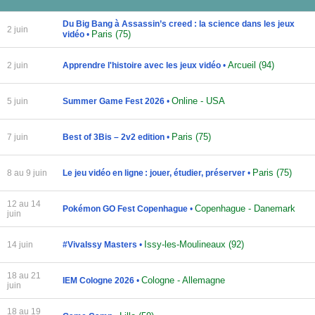
Du Big Bang à Assassin’s creed : la science dans les jeux
2 juin
Paris (75)
vidéo
•
Arcueil (94)
2 juin
Apprendre l'histoire avec les jeux vidéo
•
Online - USA
5 juin
Summer Game Fest 2026
•
Paris (75)
7 juin
Best of 3Bis – 2v2 edition
•
Paris (75)
8 au 9 juin
Le jeu vidéo en ligne : jouer, étudier, préserver
•
12 au 14
Copenhague - Danemark
Pokémon GO Fest Copenhague
•
juin
Issy-les-Moulineaux (92)
14 juin
#VivaIssy Masters
•
18 au 21
Cologne - Allemagne
IEM Cologne 2026
•
juin
18 au 19