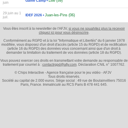
Lille (59)
Game Camp
•
juin
29 juin au 1
Juan-les-Pins (06)
IDEF 2026
•
juil.
Vous êtes inscrit à la newsletter de l'AFJV,
si vous ne souahitez plus la recevoir
cliquez ici pour vous désinscrire
.
Conformément au RGPD et à la loi "Informatique et Libertés" du 6 janvier 1978
modifiée, vous disposez d'un droit d'accès (article 15 du RGPD) et de rectification
(article 16 du RGPD) des données vous concernant ainsi que d'un droit à
demander la limitation du traitement de vos données (article 18 du RGPD).
Vous pouvez exercer ces droits en transmettant votre demande au responsable de
traitement par courriel à :
contactrgpd@afjv.com
. Déclaration CNIL n° 1007762.
© Chips Interactive - Agence française pour le jeu vidéo - AFJV
Tous droits réservés.
Société au capital de 2.000 euros. Siège social : 49 rue de Boulainvilliers 75016
Paris, France. Immatriculé au RCS Paris B 478 441 645.