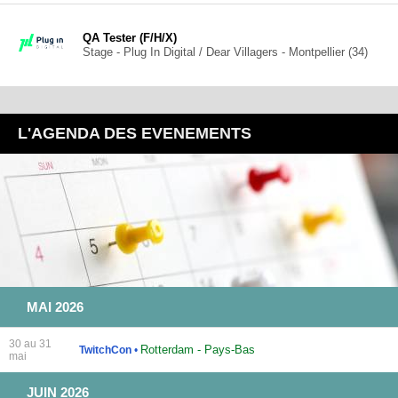
QA Tester (F/H/X)
Stage - Plug In Digital / Dear Villagers - Montpellier (34)
L'AGENDA DES EVENEMENTS
MAI 2026
30 au 31
Rotterdam - Pays-Bas
TwitchCon
•
mai
JUIN 2026