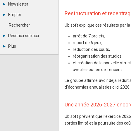
Tous les forums
Newsletter
Créer un compte
Archives
Restructuration et recentrag
Se connecter
Emploi
Abonnement
Messages privés
Consulter les annonces
Contacter un modérateur
Rechercher
Ubisoft explique ces résultats par l
Déposer une annonce
Observatoire de l'emploi
Réseaux sociaux
arrêt de 7 projets,
Métiers et compétences
report de 6 jeux,
Twitter
Plus
Youtube
réduction des coûts,
Annonceurs
LinkedIn
réorganisation des studios,
Statistiques
Facebook
et création de la nouvelle stru
Plan du site
Instagram
avec le soutien de Tencent.
Sitemap XML
Pinterest
Ping Awards
Le groupe affirme avoir déjà réduit 
A propos
d'économies annualisées d'ici 2028.
Mentions légales
Une année 2026-2027 encore 
Ubisoft prévient que l'exercice 202
sorties limité et la poursuite des coû