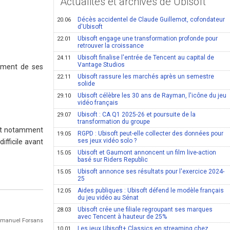
Actualités et archives de Ubisoft
Décès accidentel de Claude Guillemot, cofondateur
20.06
d'Ubisoft
Ubisoft engage une transformation profonde pour
22.01
retrouver la croissance
Ubisoft finalise l'entrée de Tencent au capital de
24.11
Vantage Studios
pement de ses
Ubisoft rassure les marchés après un semestre
22.11
solide
Ubisoft célèbre les 30 ans de Rayman, l'icône du jeu
29.10
vidéo français
Ubisoft : CA Q1 2025-26 et poursuite de la
29.07
transformation du groupe
ont notamment
RGPD : Ubisoft peut-elle collecter des données pour
19.05
ses jeux vidéo solo ?
ifficile avant
Ubisoft et Gaumont annoncent un film live-action
15.05
basé sur Riders Republic
Ubisoft annonce ses résultats pour l'exercice 2024-
15.05
25
Aides publiques : Ubisoft défend le modèle français
12.05
du jeu vidéo au Sénat
Ubisoft crée une filiale regroupant ses marques
28.03
avec Tencent à hauteur de 25%
Emmanuel Forsans
Les jeux Ubisoft+ Classics en streaming chez
10.01