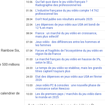
Qui fait quoi dans le jeu vidéo français ?
10.06
Radiographie des professionnel·les
L'industrie française du jeu vidéo compte 14 762
01.06
professionnel·les
Don't Nod publie ses résultats annuels 2025
28.04
Les dépenses de jeux vidéo aux USA ont bondi de
22.04
12 % en mars
France : un marché du jeu vidéo en croissance,
08.04
mais plus sélectif
Jeux vidéo : des différences entre les hommes et
07.04
les femmes
t Rainbow Six,
Forces et fragilités de l'écosystème du jeu vidéo en
07.04
région Ile-de-France
Le marché français du jeu vidéo en hausse de 3%,
31.03
selon le SELL
e 500 millions
Le temps de jeu vidéo se stabilise, mais les grands
24.03
titres captent toujours plus
Etat des dépenses en jeux vidéo aux USA en février
24.03
2026
Jeux vidéo PC & consoles : une nouvelle phase de
15.03
croissance selon Newzoo
 calendrier de
Les dix premiers pays / marchés du jeu vidéo dans
10.03
le monde en 2025