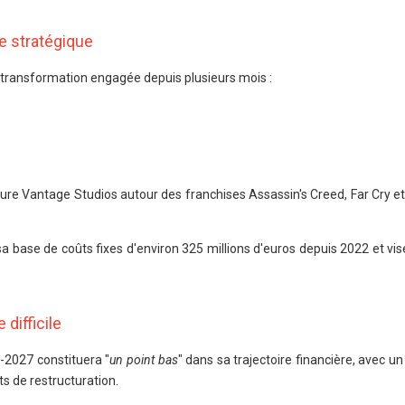
e stratégique
a transformation engagée depuis plusieurs mois :
cture Vantage Studios autour des franchises Assassin's Creed, Far Cry e
sa base de coûts fixes d'environ 325 millions d'euros depuis 2022 et vis
difficile
6-2027 constituera "
un point bas
" dans sa trajectoire financière, avec un
ts de restructuration.