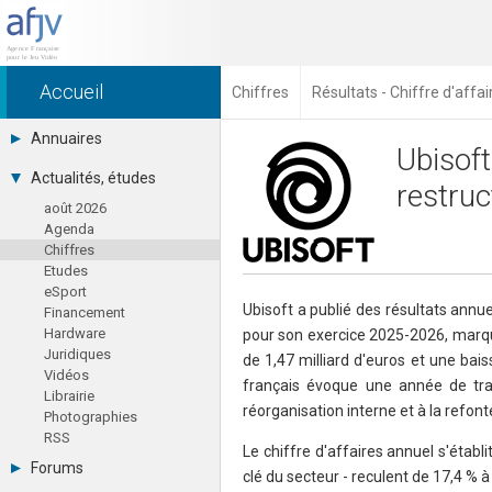
Accueil
Chiffres
Résultats - Chiffre d'affai
Annuaires
Ubisoft
Toutes les sociétés (691)
Actualités, études
restruc
Studios (418)
août 2026
Editeurs (49)
Agenda
Distributeurs (16)
Chiffres
Hard. / Accessoires (10)
Etudes
Middlewares (15)
eSport
Prestataires (99)
Ubisoft a publié des résultats annu
Financement
Assoc. / Syndicats (21)
Hardware
pour son exercice 2025-2026, marqu
Formations / Ecoles (46)
Juridiques
Presse spécialisée (17)
de 1,47 milliard d'euros et une bai
Vidéos
français évoque une année de tran
Librairie
réorganisation interne et à la refon
Photographies
RSS
Le chiffre d'affaires annuel s'établi
Forums
clé du secteur - reculent de 17,4 % à 