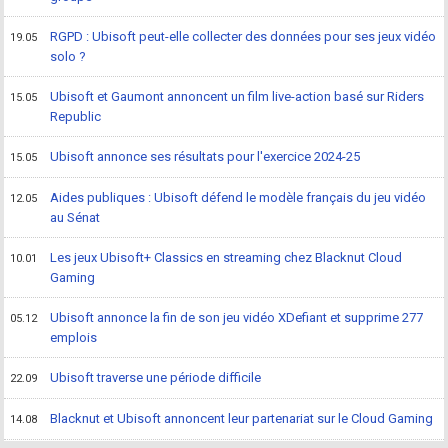
RGPD : Ubisoft peut-elle collecter des données pour ses jeux vidéo
19.05
solo ?
Ubisoft et Gaumont annoncent un film live-action basé sur Riders
15.05
Republic
Ubisoft annonce ses résultats pour l'exercice 2024-25
15.05
Aides publiques : Ubisoft défend le modèle français du jeu vidéo
12.05
au Sénat
Les jeux Ubisoft+ Classics en streaming chez Blacknut Cloud
10.01
Gaming
Ubisoft annonce la fin de son jeu vidéo XDefiant et supprime 277
05.12
emplois
Ubisoft traverse une période difficile
22.09
Blacknut et Ubisoft annoncent leur partenariat sur le Cloud Gaming
14.08