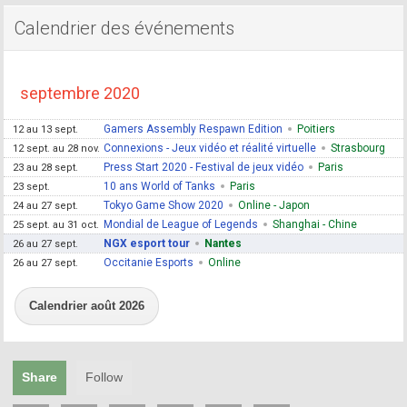
Calendrier des événements
septembre 2020
Gamers Assembly Respawn Edition
Poitiers
12 au 13 sept.
Connexions - Jeux vidéo et réalité virtuelle
Strasbourg
12 sept. au 28 nov.
Press Start 2020 - Festival de jeux vidéo
Paris
23 au 28 sept.
10 ans World of Tanks
Paris
23 sept.
Tokyo Game Show 2020
Online - Japon
24 au 27 sept.
Mondial de League of Legends
Shanghai - Chine
25 sept. au 31 oct.
NGX esport tour
Nantes
26 au 27 sept.
Occitanie Esports
Online
26 au 27 sept.
Calendrier août 2026
Share
Follow