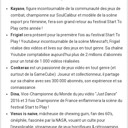
Kayane
, figure incontournable de la communauté des jeux de
combat, championne sur SoulCalibur et modèle de la scène
esport pro féminine, fera son grand retour au festival Start To
Play cette année !
Frigiel
sera présent pour la première fois au festival Start To
Play ! Youtubeur incontournable de la scène Minecraft, Frigiel
réalise des vidéos et lives sur des jeux en tout genre. Sa chaîne
Youtube comptabilise aujourd'hui plus de 2 millions d'abonnés
pour un total de 1 000 vidéos réalisées.
Conkerax
est un passionné de jeux vidéo en tout genre (et
surtout de la GameCube). Joueur et collectionneur, il partage
sur sa chaîne avec ses 300 000 abonnés, son expérience et sa
connaissance.
Dina
, Vice-Championne du Monde du jeu vidéo "
Just Dance
"
2016 et 3 fois Championne de France enflammera la scène du
festival Start to Play !
Venus is naive
, mâcheuse de chewing gum, fan des 60's,
cinéphile, fascinée par la NASA, vouant un culte pour
l'inexplicable, streameuse de jeux horrifiques & rétrogaming,