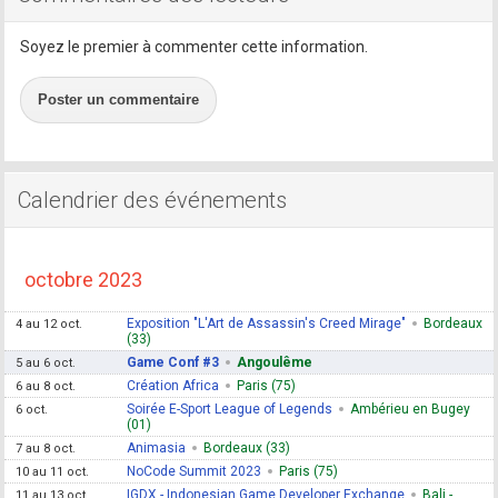
Soyez le premier à commenter cette information.
Poster un commentaire
Calendrier des événements
octobre 2023
Exposition "L'Art de Assassin's Creed Mirage"
Bordeaux
4 au 12 oct.
(33)
Game Conf #3
Angoulême
5 au 6 oct.
Création Africa
Paris (75)
6 au 8 oct.
Soirée E-Sport League of Legends
Ambérieu en Bugey
6 oct.
(01)
Animasia
Bordeaux (33)
7 au 8 oct.
NoCode Summit 2023
Paris (75)
10 au 11 oct.
IGDX - Indonesian Game Developer Exchange
Bali -
11 au 13 oct.