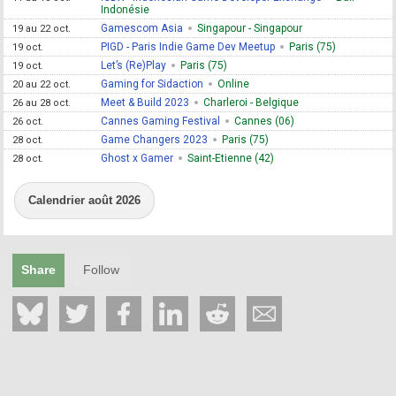
Indonésie
Gamescom Asia
Singapour - Singapour
19 au 22 oct.
PIGD - Paris Indie Game Dev Meetup
Paris (75)
19 oct.
Let’s (Re)Play
Paris (75)
19 oct.
Gaming for Sidaction
Online
20 au 22 oct.
Meet & Build 2023
Charleroi - Belgique
26 au 28 oct.
Cannes Gaming Festival
Cannes (06)
26 oct.
Game Changers 2023
Paris (75)
28 oct.
Ghost x Gamer
Saint-Etienne (42)
28 oct.
Calendrier août 2026
Share
Follow