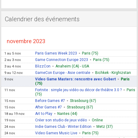
Calendrier des événements
novembre 2023
Paris Games Week 2023
Paris (75)
1 au 5 nov.
Game Connection Europe 2023
Paris (75)
2 au 3 nov.
BlizzCon
Anaheim (CA) - USA
3 au 4 nov.
GameCon Europe - Asie centrale
Bichkek - Kirghizstan
9 au 12 nov.
Video Game Masters: rencontre avec Gobert
Paris
9 nov.
(75)
Fortnite : simple jeu vidéo ou décor de théâtre 3.0 ?
Paris
11 nov.
(75)
Before Games #7
Strasbourg (67)
15 nov.
After Games #7
Strasbourg (67)
15 nov.
Art to Play
Nantes (44)
18 au 19 nov.
Créer son studio de jeux vidéo
Online
19 nov.
Indie Games Club - Winter Edition
Metz (37)
24 nov.
Video Games Music Live
Paris (75)
24 nov.