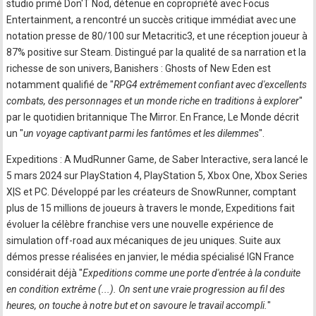
studio primé Don'T Nod, détenue en copropriété avec Focus
Entertainment, a rencontré un succès critique immédiat avec une
notation presse de 80/100 sur Metacritic3, et une réception joueur à
87% positive sur Steam. Distingué par la qualité de sa narration et la
richesse de son univers, Banishers : Ghosts of New Eden est
notamment qualifié de "
RPG4 extrêmement confiant avec d'excellents
combats, des personnages et un monde riche en traditions à explorer
"
par le quotidien britannique The Mirror. En France, Le Monde décrit
un "
un voyage captivant parmi les fantômes et les dilemmes
".
Expeditions : A MudRunner Game, de Saber Interactive, sera lancé le
5 mars 2024 sur PlayStation 4, PlayStation 5, Xbox One, Xbox Series
X|S et PC. Développé par les créateurs de SnowRunner, comptant
plus de 15 millions de joueurs à travers le monde, Expeditions fait
évoluer la célèbre franchise vers une nouvelle expérience de
simulation off-road aux mécaniques de jeu uniques. Suite aux
démos presse réalisées en janvier, le média spécialisé IGN France
considérait déjà "
Expeditions comme une porte d'entrée à la conduite
en condition extrême (...). On sent une vraie progression au fil des
heures, on touche à notre but et on savoure le travail accompli.
"