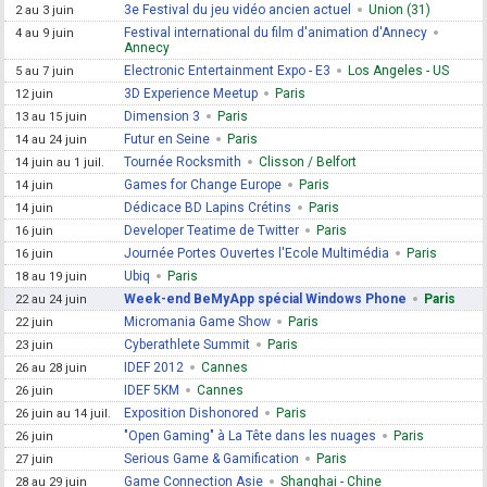
3e Festival du jeu vidéo ancien actuel
Union (31)
2 au 3 juin
Festival international du film d'animation d'Annecy
4 au 9 juin
Annecy
Electronic Entertainment Expo - E3
Los Angeles - US
5 au 7 juin
3D Experience Meetup
Paris
12 juin
Dimension 3
Paris
13 au 15 juin
Futur en Seine
Paris
14 au 24 juin
Tournée Rocksmith
Clisson / Belfort
14 juin au 1 juil.
Games for Change Europe
Paris
14 juin
Dédicace BD Lapins Crétins
Paris
14 juin
Developer Teatime de Twitter
Paris
16 juin
Journée Portes Ouvertes l'Ecole Multimédia
Paris
16 juin
Ubiq
Paris
18 au 19 juin
Week-end BeMyApp spécial Windows Phone
Paris
22 au 24 juin
Micromania Game Show
Paris
22 juin
Cyberathlete Summit
Paris
23 juin
IDEF 2012
Cannes
26 au 28 juin
IDEF 5KM
Cannes
26 juin
Exposition Dishonored
Paris
26 juin au 14 juil.
"Open Gaming" à La Tête dans les nuages
Paris
26 juin
Serious Game & Gamification
Paris
27 juin
Game Connection Asie
Shanghai - Chine
28 au 29 juin