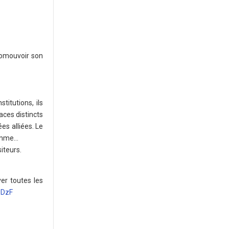
romouvoir son
itutions, ils
aces distincts
es alliées. Le
ramme…
iteurs.
ver toutes les
e0DzF