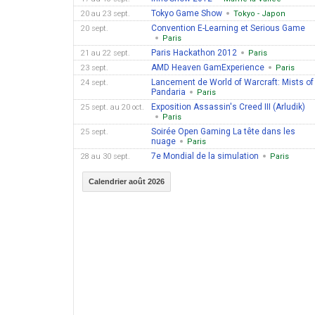
Tokyo Game Show
20 au 23 sept.
Tokyo - Japon
Convention E-Learning et Serious Game
20 sept.
Paris
Paris Hackathon 2012
21 au 22 sept.
Paris
AMD Heaven GamExperience
23 sept.
Paris
Lancement de World of Warcraft: Mists of
24 sept.
Pandaria
Paris
Exposition Assassin's Creed III (Arludik)
25 sept. au 20 oct.
Paris
Soirée Open Gaming La tête dans les
25 sept.
nuage
Paris
7e Mondial de la simulation
28 au 30 sept.
Paris
Calendrier août 2026