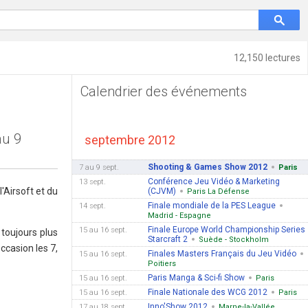
12,150 lectures
Calendrier des événements
au 9
septembre 2012
Shooting & Games Show 2012
7 au 9 sept.
Paris
Conférence Jeu Vidéo & Marketing
13 sept.
'Airsoft et du
(CJVM)
Paris La Défense
Finale mondiale de la PES League
14 sept.
Madrid - Espagne
Finale Europe World Championship Series
15 au 16 sept.
toujours plus
Starcraft 2
Suède - Stockholm
ccasion les 7,
Finales Masters Français du Jeu Vidéo
15 au 16 sept.
Poitiers
Paris Manga & Sci-fi Show
15 au 16 sept.
Paris
Finale Nationale des WCG 2012
15 au 16 sept.
Paris
Inno'Show 2012
17 au 18 sept.
Marne-la-Vallée