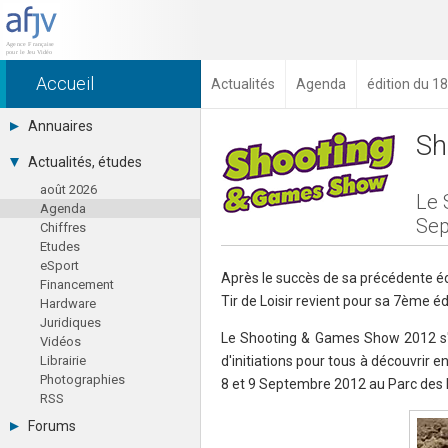
Accueil
Actualités
Agenda
édition du 18
Annuaires
Sh
Toutes les sociétés (691)
Actualités, études
Studios (418)
août 2026
Editeurs (49)
Le 
Agenda
Distributeurs (16)
Sep
Chiffres
Hard. / Accessoires (10)
Etudes
Middlewares (15)
eSport
Prestataires (99)
Après le succès de sa précédente édit
Financement
Assoc. / Syndicats (21)
Tir de Loisir revient pour sa 7ème é
Hardware
Formations / Ecoles (46)
Juridiques
Presse spécialisée (17)
Le Shooting & Games Show 2012 s'an
Vidéos
Librairie
d'initiations pour tous à découvrir e
Photographies
8 et 9 Septembre 2012 au Parc des Ex
RSS
Forums