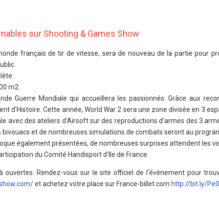
urnables sur Shooting & Games Show
monde français de tir de vitesse, sera de nouveau de la partie pour p
ublic.
alète.
400 m2.
de Guerre Mondiale qui accueillera les passionnés. Grâce aux reconst
t d'Histoire. Cette année, World War 2 sera une zone divisée en 3 esp
 avec des ateliers d'Airsoft sur des reproductions d'armes des 3 armé
s bivouacs et de nombreuses simulations de combats seront au prog
poque également présentées, de nombreuses surprises attendent les vis
rticipation du Comité Handisport d'Ile de France.
à ouvertes. Rendez-vous sur le site officiel de l'évènement pour trou
show.com/
et achetez votre place sur France-billet.com
http://bit.ly/P