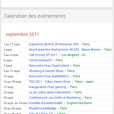
Calendrier des événements
septembre 2011
Exposition photos 3D Nintendo 3DS
Paris
1 au 17 sept.
Avant première Warhammer 40.000 - Space Marine
Paris
2 sept.
Call of Duty XP 2011
Los Angeles - US
2 au 3 sept.
Cercle Interactif
Paris
6 sept.
Rencontre Fnac Dead Island
Paris
7 sept.
Shooting & Games Show
Paris
9 au 11 sept.
Rencontre Fnac Battlefield 3
Paris
14 sept.
TGS 2011 - Tokyo Game Show
Tokyo - Japon
15 au 18 sept.
Inauguration Fnac gaming
Paris
17 sept.
Le jeu vidéo après Fukushima
Paris
22 sept.
Conférences Jeu Vidéo et Marketing
Paris
23 sept.
Invisible & Insaisissable
Enghien-les-Bains
23 sept. au 16 déc.
WeekEnd BeMyApp
Paris
23 au 25 sept.
Virtual Calais 2.0
Calais
24 au 25 sept.