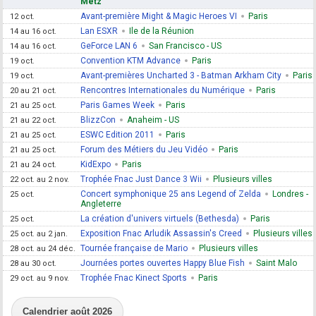
Metz
Avant-première Might & Magic Heroes VI
Paris
12 oct.
Lan ESXR
Ile de la Réunion
14 au 16 oct.
GeForce LAN 6
San Francisco - US
14 au 16 oct.
Convention KTM Advance
Paris
19 oct.
Avant-premières Uncharted 3 - Batman Arkham City
Paris
19 oct.
Rencontres Internationales du Numérique
Paris
20 au 21 oct.
Paris Games Week
Paris
21 au 25 oct.
BlizzCon
Anaheim - US
21 au 22 oct.
ESWC Edition 2011
Paris
21 au 25 oct.
Forum des Métiers du Jeu Vidéo
Paris
21 au 25 oct.
KidExpo
Paris
21 au 24 oct.
Trophée Fnac Just Dance 3 Wii
Plusieurs villes
22 oct. au 2 nov.
Concert symphonique 25 ans Legend of Zelda
Londres -
25 oct.
Angleterre
La création d'univers virtuels (Bethesda)
Paris
25 oct.
Exposition Fnac Arludik Assassin's Creed
Plusieurs villes
25 oct. au 2 jan.
Tournée française de Mario
Plusieurs villes
28 oct. au 24 déc.
Journées portes ouvertes Happy Blue Fish
Saint Malo
28 au 30 oct.
Trophée Fnac Kinect Sports
Paris
29 oct. au 9 nov.
Calendrier août 2026