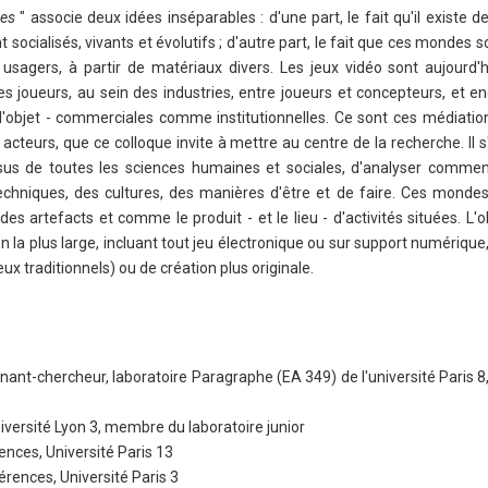
des
" associe deux idées inséparables : d'une part, le fait qu'il existe de
 socialisés, vivants et évolutifs ; d'autre part, le fait que ces mondes s
usagers, à partir de matériaux divers. Les jeux vidéo sont aujourd'hu
 joueurs, au sein des industries, entre joueurs et concepteurs, et en
t l'objet - commerciales comme institutionnelles. Ce sont ces médiati
 acteurs, que ce colloque invite à mettre au centre de la recherche. Il s
 issus de toutes les sciences humaines et sociales, d'analyser comm
chniques, des cultures, des manières d'être et de faire. Ces mondes
artefacts et comme le produit - et le lieu - d'activités situées. L'o
 la plus large, incluant tout jeu électronique ou sur support numérique, 
eux traditionnels) ou de création plus originale.
nt-chercheur, laboratoire Paragraphe (EA 349) de l'université Paris 8,
versité Lyon 3, membre du laboratoire junior
ences, Université Paris 13
érences, Université Paris 3