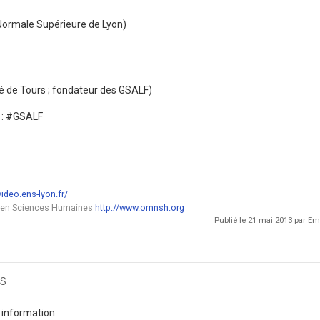
Normale Supérieure de Lyon)
té de Tours ; fondateur des GSALF)
 : #GSALF
video.ens-lyon.fr/
 en Sciences Humaines
http://www.omnsh.org
Publié le 21 mai 2013 par 
s
 information.