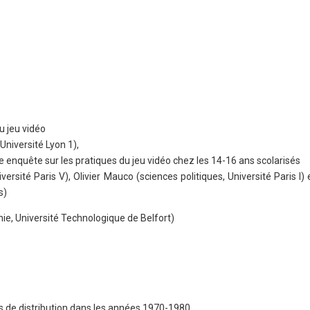
 jeu vidéo
Université Lyon 1),
e enquête sur les pratiques du jeu vidéo chez les 14-16 ans scolarisés
sité Paris V), Olivier Mauco (sciences politiques, Université Paris I) e
s)
phie, Université Technologique de Belfort)
its de distribution dans les années 1970-1980