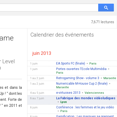
7,671 lectures
Calendrier des événements
Game
juin 2013
r Level
EA Sports FC (finale)
1 juin
Paris
n
Portes ouvertes l'Ecole Multimédia
1 juin
Paris
Retrogaming Show - volume 3
1 au 2 juin
Marseille
Numericable M-House Cup 2 (finale)
1 au 2 juin
es et dans la
Marseille
e-virtuoses 2013
4 au 5 juin
Valenciennes
Up !
" dont les
La Fabrique des mondes vidéoludiques
6 au 7 juin
ent. Forte de
Lyon
 !
" en 2011 et
Conférence : les femmes et le jeu vidéo
6 juin
Paris
Gamification : Les marques se prennent
6 juin