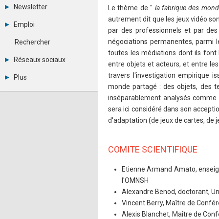
Tous les forums
Newsletter
Le thème de "
la fabrique des mon
Créer un compte
autrement dit que les jeux vidéo sont
Archives
Se connecter
Emploi
Abonnement
par des professionnels et par des 
Messages privés
Consulter les annonces
Contacter un modérateur
négociations permanentes, parmi les
Rechercher
Déposer une annonce
toutes les médiations dont ils fon
Observatoire de l'emploi
Réseaux sociaux
entre objets et acteurs, et entre les
Métiers et compétences
Twitter
travers l'investigation empirique
Plus
Youtube
monde partagé : des objets, des te
Annonceurs
LinkedIn
inséparablement analysés comme des 
Statistiques
Facebook
sera ici considéré dans son acception
Plan du site
Instagram
Sitemap XML
Pinterest
d'adaptation (de jeux de cartes, de j
Ping Awards
A propos
Mentions légales
COMITE SCIENTIFIQUE
Etienne Armand Amato, enseigna
l'OMNSH
Alexandre Benod, doctorant, Uni
Vincent Berry, Maître de Confér
Alexis Blanchet, Maître de Conf