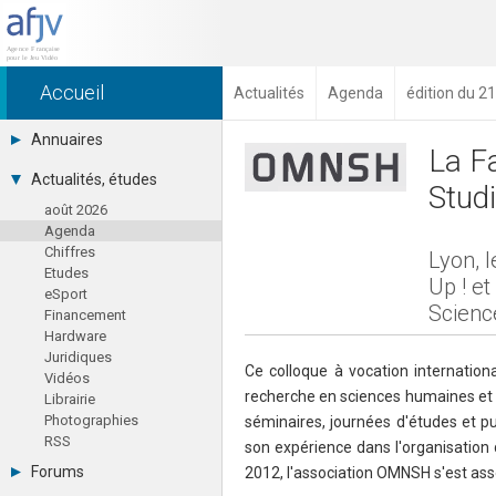
Accueil
Actualités
Agenda
édition du 2
Annuaires
La F
Toutes les sociétés (691)
Actualités, études
Studi
Studios (418)
août 2026
Editeurs (49)
Agenda
Distributeurs (16)
Chiffres
Hard. / Accessoires (10)
Lyon, l
Etudes
Middlewares (15)
Up ! e
eSport
Prestataires (99)
Scienc
Financement
Assoc. / Syndicats (21)
Hardware
Formations / Ecoles (46)
Juridiques
Presse spécialisée (17)
Ce colloque à vocation internation
Vidéos
recherche en sciences humaines et soc
Librairie
Photographies
séminaires, journées d'études et p
RSS
son expérience dans l'organisation 
Forums
2012, l'association OMNSH s'est asso