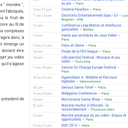
au jeu
Paris
s "
mondes
",
Cinema Paradiso
10 au 21 juin
Paris
ont fabriqués,
Electronic Entertainement Expo - E3
11 au 13 juin
Los
i le fruit de
Angeles - USA
core au fil de
Conférence Leap Motion et interfaces
12 juin
gestuelles
Nantes
ons complexes
Vente aux enchères de Jeux Vidéo
13 juin
'agira donc, à
Paris
ent émerge un
Futur en Seine
13 au 23 juin
Paris
 doivent être
Finale de la PES league
16 juin
Paris
bjet jeu vidéo
Lille piano(s) festival - Musique et jeu
16 juin
vidéo
Tourcoing
qu'il s'agisse
Games for Change Europe Festival
17 au 18 juin
Paris
HyperUrbain.4 : Mobilité et Parcours
18 au 20 juin
Hybrides
Valenciennes
Serious Game Time!
18 juin
Paris
Webgame Conference
19 au 20 juin
Paris
 président de
Micromania Game Show
20 juin
Paris
Monster Hunter 3 Ultimate - le
22 juin
rassemblement
Plusieurs villes
Marché asiatique du jeu vidéo - Enjeux et
25 juin
opportunités
Paris
IDEF 2013
25 au 27 juin
Paris