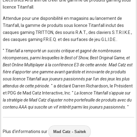
Electronics Arts afin de créer une gamme de produits gaming sous
licence Titanfall.
Attendue pour une disponibilité en magasins au lancement de
Titanfall, la gamme de produits sous licence Titanfall inclut des
casques gaming TRITTON, des souris R.A.T., des claviers S.T.R.I.K.E.,
des casques gaming F.R.E.Q. et des surfaces de jeu G.L.I.D.E..
"
Titanfall a remporté un succès critique et gagné de nombreuses
récompenses, parmi lesquelles le Best of Show, Best Original Game, et
Best Online Multiplayer à la conférence E3 de cette année. Mad Catz est
fière d'apporter une gamme avant-gardiste et innovante de produits
sous licence Titanfall aux joueurs passionnés par l'un des jeux les plus
attendus de cette période.
" a déclaré Darren Richardson, le Président
et PDG de Mad Catz Interactive, Inc. "
La licence Titanfall s'appuie sur
la stratégie de Mad Catz d'ajuster notre portefeuille de produits avec du
contenu AAA qui suscite un vif intérêt parmi les joueurs passionnés.
"
Plus d'informations sur
Mad Catz - Saitek