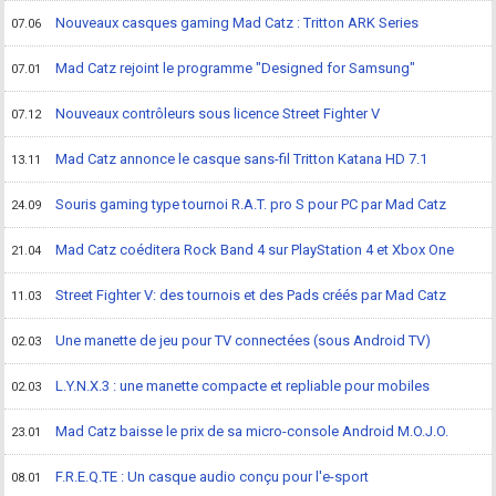
Nouveaux casques gaming Mad Catz : Tritton ARK Series
07.06
Mad Catz rejoint le programme "Designed for Samsung"
07.01
Nouveaux contrôleurs sous licence Street Fighter V
07.12
Mad Catz annonce le casque sans-fil Tritton Katana HD 7.1
13.11
Souris gaming type tournoi R.A.T. pro S pour PC par Mad Catz
24.09
Mad Catz coéditera Rock Band 4 sur PlayStation 4 et Xbox One
21.04
Street Fighter V: des tournois et des Pads créés par Mad Catz
11.03
Une manette de jeu pour TV connectées (sous Android TV)
02.03
L.Y.N.X.3 : une manette compacte et repliable pour mobiles
02.03
Mad Catz baisse le prix de sa micro-console Android M.O.J.O.
23.01
F.R.E.Q.TE : Un casque audio conçu pour l'e-sport
08.01