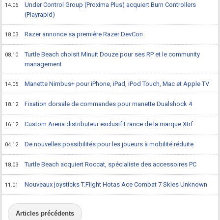
Under Control Group (Proxima Plus) acquiert Burn Controllers
14.06
(Playrapid)
Razer annonce sa première Razer DevCon
18.03
Turtle Beach choisit Minuit Douze pour ses RP et le community
08.10
management
Manette Nimbus+ pour iPhone, iPad, iPod Touch, Mac et Apple TV
14.05
Fixation dorsale de commandes pour manette Dualshock 4
18.12
Custom Arena distributeur exclusif France de la marque Xtrf
16.12
De nouvelles possibilités pour les joueurs à mobilité réduite
04.12
Turtle Beach acquiert Roccat, spécialiste des accessoires PC
18.03
Nouveaux joysticks T.Flight Hotas Ace Combat 7 Skies Unknown
11.01
Articles précédents