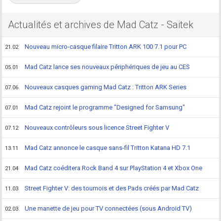
Actualités et archives de Mad Catz - Saitek
Nouveau micro-casque filaire Tritton ARK 100 7.1 pour PC
21.02
Mad Catz lance ses nouveaux périphériques de jeu au CES
05.01
Nouveaux casques gaming Mad Catz : Tritton ARK Series
07.06
Mad Catz rejoint le programme "Designed for Samsung"
07.01
Nouveaux contrôleurs sous licence Street Fighter V
07.12
Mad Catz annonce le casque sans-fil Tritton Katana HD 7.1
13.11
Mad Catz coéditera Rock Band 4 sur PlayStation 4 et Xbox One
21.04
Street Fighter V: des tournois et des Pads créés par Mad Catz
11.03
Une manette de jeu pour TV connectées (sous Android TV)
02.03