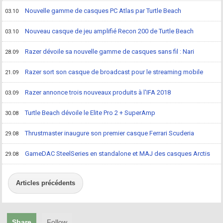
Nouvelle gamme de casques PC Atlas par Turtle Beach
03.10
Nouveau casque de jeu amplifié Recon 200 de Turtle Beach
03.10
Razer dévoile sa nouvelle gamme de casques sans fil : Nari
28.09
Razer sort son casque de broadcast pour le streaming mobile
21.09
Razer annonce trois nouveaux produits à l'IFA 2018
03.09
Turtle Beach dévoile le Elite Pro 2 + SuperAmp
30.08
Thrustmaster inaugure son premier casque Ferrari Scuderia
29.08
GameDAC SteelSeries en standalone et MAJ des casques Arctis
29.08
Articles précédents
Share
Follow