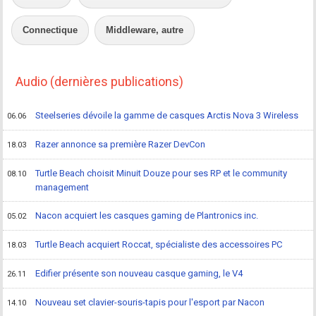
Connectique
Middleware, autre
Audio (dernières publications)
Steelseries dévoile la gamme de casques Arctis Nova 3 Wireless
06.06
Razer annonce sa première Razer DevCon
18.03
Turtle Beach choisit Minuit Douze pour ses RP et le community
08.10
management
Nacon acquiert les casques gaming de Plantronics inc.
05.02
Turtle Beach acquiert Roccat, spécialiste des accessoires PC
18.03
Edifier présente son nouveau casque gaming, le V4
26.11
Nouveau set clavier-souris-tapis pour l'esport par Nacon
14.10