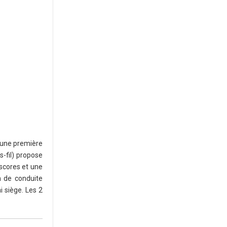
c une première
s-fil) propose
 scores et une
n de conduite
i siège. Les 2