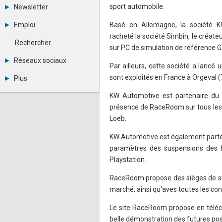
Tous les forums
sport automobile.
Newsletter
Créer un compte
Archives
Se connecter
Emploi
Basé en Allemagne, la société 
Abonnement
Messages privés
racheté la société Simbin, le créate
Consulter les annonces
Contacter un modérateur
Rechercher
sur PC de simulation de référence GT
Déposer une annonce
Observatoire de l'emploi
Réseaux sociaux
Par ailleurs, cette société a lancé
Métiers et compétences
Twitter
sont exploités en France à Orgeval (7
Plus
Youtube
Annonceurs
LinkedIn
KW Automotive est partenaire du 
Statistiques
Facebook
présence de RaceRoom sur tous les 
Plan du site
Instagram
Loeb.
Sitemap XML
Pinterest
Ping Awards
KW Automotive est également parten
A propos
paramètres des suspensions des b
Mentions légales
Playstation.
RaceRoom propose des sièges de sim
marché, ainsi qu'aves toutes les con
Le site RaceRoom propose en téléc
belle démonstration des futures pos