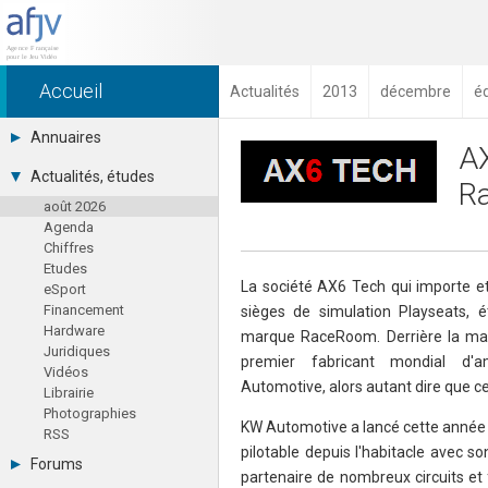
Accueil
Actualités
2013
décembre
é
Annuaires
AX
Toutes les sociétés (691)
Actualités, études
R
Studios (418)
août 2026
Editeurs (49)
Agenda
Distributeurs (16)
Chiffres
Hard. / Accessoires (10)
Etudes
Middlewares (15)
La société AX6 Tech qui importe et
eSport
Prestataires (99)
Financement
sièges de simulation Playseats, 
Assoc. / Syndicats (21)
Hardware
Formations / Ecoles (46)
marque RaceRoom. Derrière la m
Juridiques
Presse spécialisée (17)
premier fabricant mondial d'
Vidéos
Automotive, alors autant dire que cel
Librairie
Photographies
KW Automotive a lancé cette année 
RSS
pilotable depuis l'habitacle avec 
Forums
partenaire de nombreux circuits et