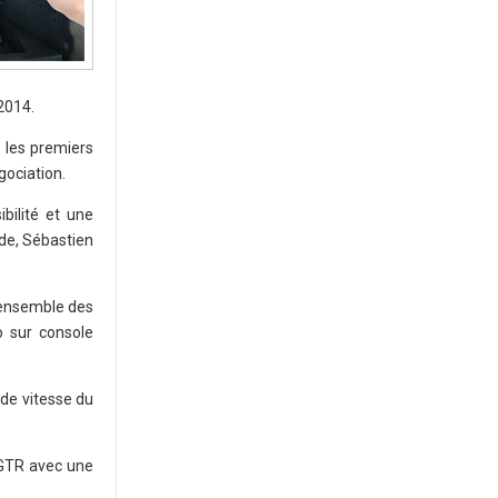
2014.
, les premiers
gociation.
bilité et une
de, Sébastien
'ensemble des
o sur console
de vitesse du
 GTR avec une