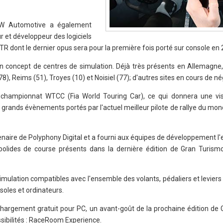
KW Automotive a également
ur et développeur des logiciels
R dont le dernier opus sera pour la première fois porté sur console en 
 un concept de centres de simulation. Déjà très présents en Allemagne
8), Reims (51), Troyes (10) et Noisiel (77); d'autres sites en cours de né
championnat WTCC (Fia World Touring Car), ce qui donnera une visi
grands évènements portés par l'actuel meilleur pilote de rallye du mon
aire de Polyphony Digital et a fourni aux équipes de développement l
olides de course présents dans la dernière édition de Gran Turism
ulation compatibles avec l'ensemble des volants, pédaliers et leviers 
soles et ordinateurs.
hargement gratuit pour PC, un avant-goût de la prochaine édition de
sibilités : RaceRoom Experience.