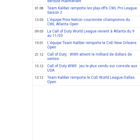
déroule maintenant
Team Kaliber remporte les play-offs CWL Pro League
01.08
Saison 2
L'équipe Rise Nation couronnée championne du
12.03
CWL Atlanta Open
La Call of Duty World League revient à Atlanta du 9
09.03
au 11/03
L'équipe Team Kaliber remporte le CoD New Orleans
19.01
Open
Call of Duty : WWII atteint le milliard de dollars de
21.12
ventes
Call of Duty WWII : jeu le plus vendu sur console aux
15.12
USA
Team Kaliber remporte le CoD World League Dallas
12.12
Open