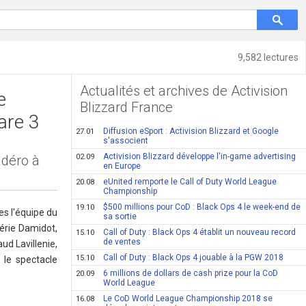
9,582 lectures
Actualités et archives de Activision
e
Blizzard France
are 3
Diffusion eSport : Activision Blizzard et Google
27.01
s'associent
Activision Blizzard développe l'in-game advertising
adéro à
02.09
en Europe
eUnited remporte le Call of Duty World League
20.08
Championship
$500 millions pour CoD : Black Ops 4 le week-end de
19.10
es l'équipe du
sa sortie
érie Damidot,
Call of Duty : Black Ops 4 établit un nouveau record
15.10
de ventes
d Lavillenie,
Call of Duty : Black Ops 4 jouable à la PGW 2018
15.10
 le spectacle
6 millions de dollars de cash prize pour la CoD
20.09
World League
Le CoD World League Championship 2018 se
16.08