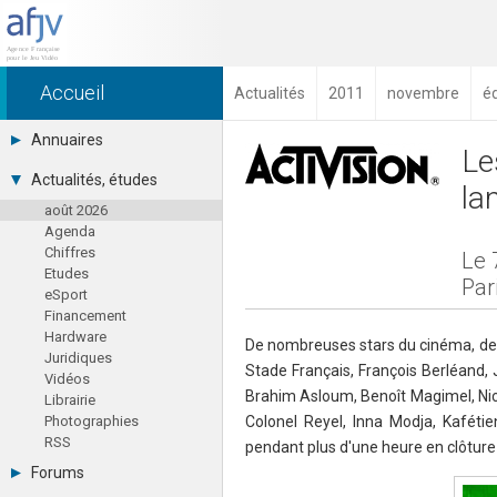
Accueil
Actualités
2011
novembre
é
Annuaires
Le
Toutes les sociétés (691)
Actualités, études
la
Studios (418)
août 2026
Editeurs (49)
Agenda
Distributeurs (16)
Chiffres
Hard. / Accessoires (10)
Le 
Etudes
Middlewares (15)
Par
eSport
Prestataires (99)
Financement
Assoc. / Syndicats (21)
Hardware
Formations / Ecoles (46)
De nombreuses stars du cinéma, de l
Juridiques
Presse spécialisée (17)
Stade Français, François Berléand,
Vidéos
Brahim Asloum, Benoît Magimel, Nic
Librairie
Photographies
Colonel Reyel, Inna Modja, Kafétie
RSS
pendant plus d'une heure en clôture 
Forums