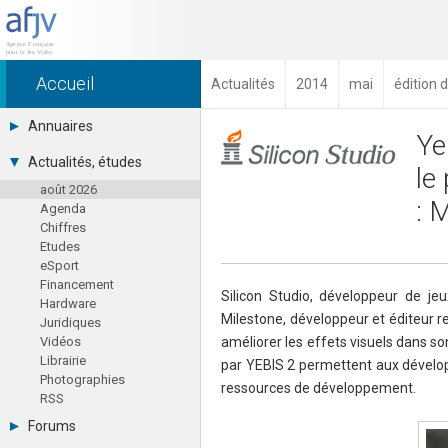
Accueil
Actualités
2014
mai
édition 
Annuaires
Ye
Toutes les sociétés (691)
Actualités, études
le
Studios (418)
août 2026
Editeurs (49)
: 
Agenda
Distributeurs (16)
Chiffres
Hard. / Accessoires (10)
Etudes
Middlewares (15)
eSport
Prestataires (99)
Financement
Assoc. / Syndicats (21)
Silicon Studio, développeur de je
Hardware
Formations / Ecoles (46)
Milestone, développeur et éditeur r
Juridiques
Presse spécialisée (17)
Vidéos
améliorer les effets visuels dans s
Librairie
par YEBIS 2 permettent aux développ
Photographies
ressources de développement.
RSS
Forums