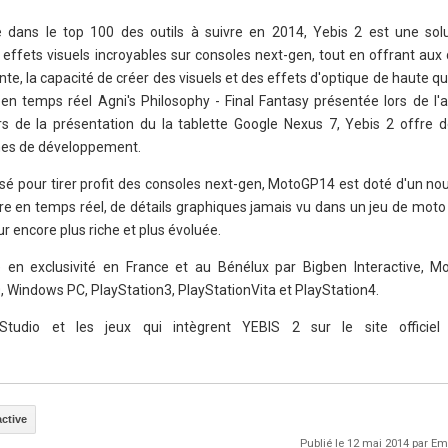
 dans le top 100 des outils à suivre en 2014, Yebis 2 est une sol
 effets visuels incroyables sur consoles next-gen, tout en offrant aux
te, la capacité de créer des visuels et des effets d'optique de haute 
en temps réel Agni's Philosophy - Final Fantasy présentée lors de l'
rs de la présentation du la tablette Google Nexus 7, Yebis 2 offre d
rmes de développement.
é pour tirer profit des consoles next-gen, MotoGP14 est doté d'un n
re en temps réel, de détails graphiques jamais vu dans un jeu de moto 
ur encore plus riche et plus évoluée.
é en exclusivité en France et au Bénélux par Bigben Interactive, 
0, Windows PC, PlayStation3, PlayStationVita et PlayStation4.
 Studio et les jeux qui intègrent YEBIS 2 sur le site officiel
active
Publié le 12 mai 2014 par 