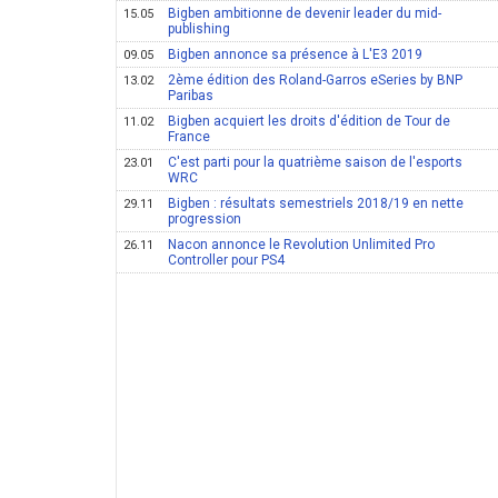
Bigben ambitionne de devenir leader du mid-
15.05
publishing
Bigben annonce sa présence à L'E3 2019
09.05
2ème édition des Roland-Garros eSeries by BNP
13.02
Paribas
Bigben acquiert les droits d'édition de Tour de
11.02
France
C'est parti pour la quatrième saison de l'esports
23.01
WRC
Bigben : résultats semestriels 2018/19 en nette
29.11
progression
Nacon annonce le Revolution Unlimited Pro
26.11
Controller pour PS4