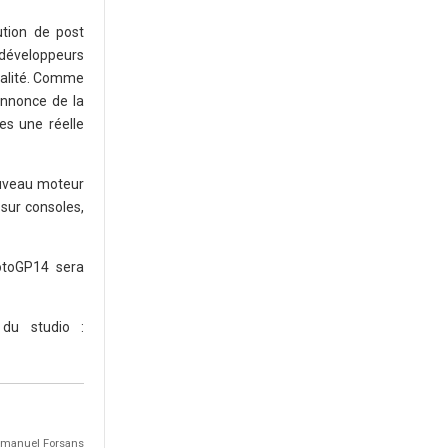
ution de post
 développeurs
qualité. Comme
annonce de la
es une réelle
ouveau moteur
sur consoles,
MotoGP14 sera
 du studio :
Emmanuel Forsans