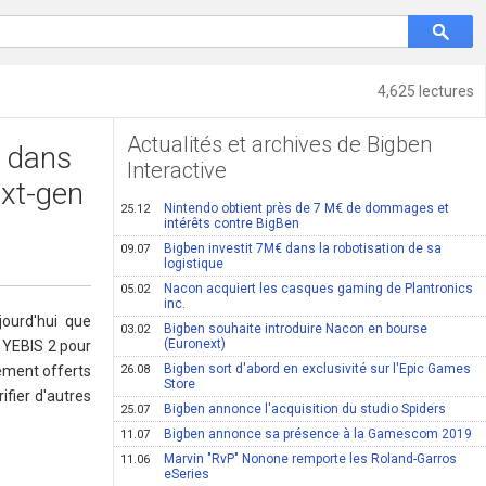
4,625 lectures
Actualités et archives de Bigben
e dans
Interactive
ext-gen
Nintendo obtient près de 7 M€ de dommages et
25.12
intérêts contre BigBen
Bigben investit 7M€ dans la robotisation de sa
09.07
logistique
Nacon acquiert les casques gaming de Plantronics
05.02
inc.
jourd'hui que
Bigben souhaite introduire Nacon en bourse
03.02
(Euronext)
r YEBIS 2 pour
Bigben sort d'abord en exclusivité sur l'Epic Games
tement offerts
26.08
Store
ifier d'autres
Bigben annonce l'acquisition du studio Spiders
25.07
Bigben annonce sa présence à la Gamescom 2019
11.07
Marvin "RvP" Nonone remporte les Roland-Garros
11.06
eSeries