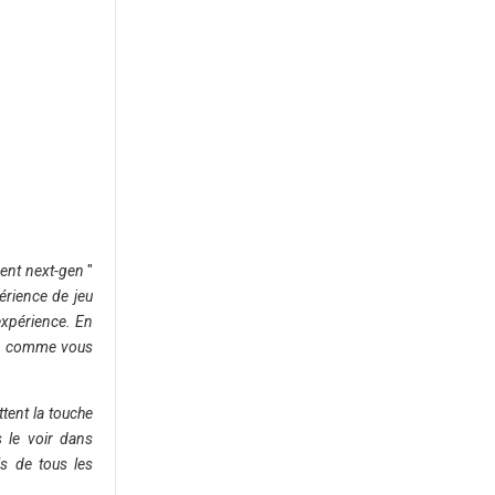
ment next-gen
"
érience de jeu
 expérience. En
ion comme vous
tent la touche
le voir dans
ls de tous les