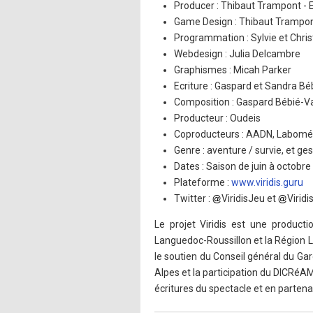
Producer : Thibaut Trampont -
Game Design : Thibaut Trampon
Programmation : Sylvie et Chri
Webdesign : Julia Delcambre
Graphismes : Micah Parker
Ecriture : Gaspard et Sandra Bé
Composition : Gaspard Bébié-Va
Producteur : Oudeis
Coproducteurs : AADN, Labomé
Genre : aventure / survie, et 
Dates : Saison de juin à octobr
Plateforme :
www.viridis.guru
Twitter :
ViridisJeu et
Virid
Le projet Viridis est une produc
Languedoc-Roussillon et la Région 
le soutien du Conseil général du Gar
Alpes et la participation du DICRéA
écritures du spectacle et en parten