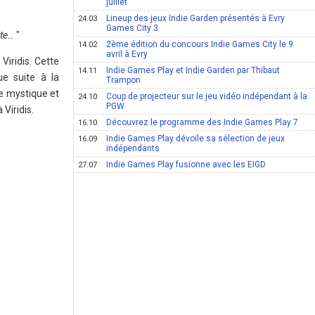
juillet
Lineup des jeux Indie Garden présentés à Evry
24.03
Games City 3
ute…
"
2ème édition du concours Indie Games City le 9
14.02
avril à Evry
" Viridis. Cette
Indie Games Play et Indie Garden par Thibaut
14.11
ue suite à la
Trampon
re mystique et
Coup de projecteur sur le jeu vidéo indépendant à la
24.10
PGW
Viridis.
Découvrez le programme des Indie Games Play 7
16.10
Indie Games Play dévoile sa sélection de jeux
16.09
indépendants
Indie Games Play fusionne avec les EIGD
27.07