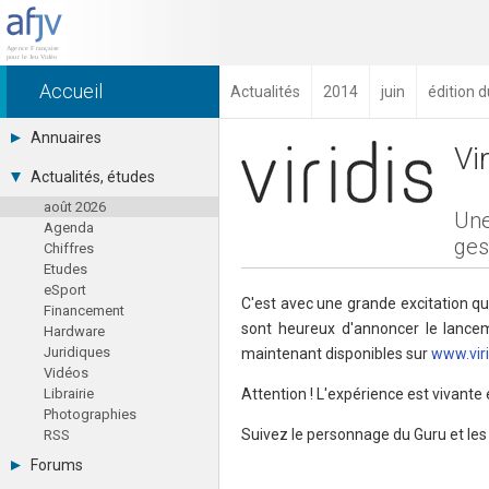
Accueil
Actualités
2014
juin
édition d
Annuaires
Vi
Toutes les sociétés (691)
Actualités, études
Studios (418)
août 2026
Editeurs (49)
Une
Agenda
Distributeurs (16)
ges
Chiffres
Hard. / Accessoires (10)
Etudes
Middlewares (15)
eSport
Prestataires (99)
C'est avec une grande excitation qu
Financement
Assoc. / Syndicats (21)
sont heureux d'annoncer le lanceme
Hardware
Formations / Ecoles (46)
Juridiques
maintenant disponibles sur
www.viri
Presse spécialisée (17)
Vidéos
Librairie
Attention ! L'expérience est vivante 
Photographies
Suivez le personnage du Guru et les 
RSS
Forums