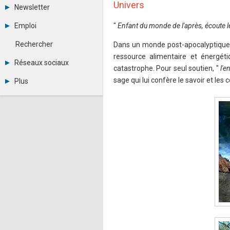
Tous les forums
Univers
Newsletter
Créer un compte
Archives
Se connecter
Emploi
"
Enfant du monde de l'après, écoute le
Abonnement
Messages privés
Consulter les annonces
Contacter un modérateur
Rechercher
Dans un monde post-apocalyptique, 
Déposer une annonce
ressource alimentaire et énergét
Observatoire de l'emploi
Réseaux sociaux
catastrophe. Pour seul soutien, "
l'e
Métiers et compétences
Twitter
sage qui lui confère le savoir et les
Plus
Youtube
Annonceurs
LinkedIn
Statistiques
Facebook
Plan du site
Instagram
Sitemap XML
Pinterest
Ping Awards
A propos
Mentions légales