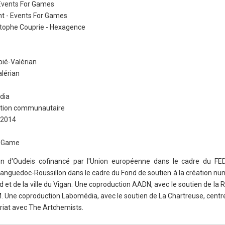
 Events For Games
t - Events For Games
stophe Couprie - Hexagence
bié-Valérian
lérian
dia
gestion communautaire
e 2014
isGame
tion d'Oudeis cofinancé par l'Union européenne dans le cadre du F
Languedoc-Roussillon dans le cadre du Fond de soutien à la création nu
d et de la ville du Vigan. Une coproduction AADN, avec le soutien de la
M. Une coproduction Labomédia, avec le soutien de La Chartreuse, centr
ariat avec The Artchemists.