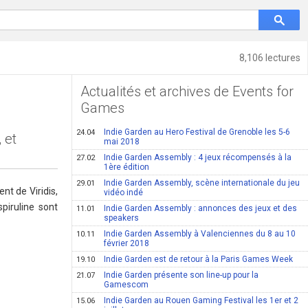
8,106 lectures
Actualités et archives de Events for
Games
Indie Garden au Hero Festival de Grenoble les 5-6
24.04
 et
mai 2018
Indie Garden Assembly : 4 jeux récompensés à la
27.02
1ère édition
Indie Garden Assembly, scène internationale du jeu
29.01
nt de Viridis,
vidéo indé
piruline sont
Indie Garden Assembly : annonces des jeux et des
11.01
speakers
Indie Garden Assembly à Valenciennes du 8 au 10
10.11
février 2018
Indie Garden est de retour à la Paris Games Week
19.10
Indie Garden présente son line-up pour la
21.07
Gamescom
Indie Garden au Rouen Gaming Festival les 1er et 2
15.06