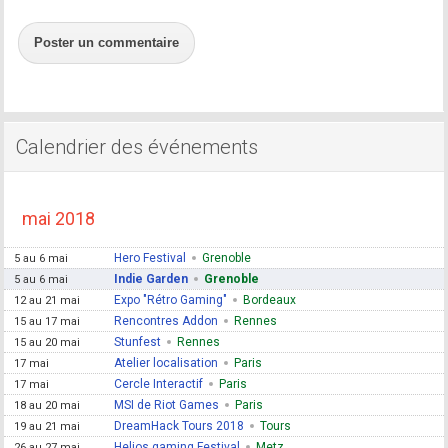
Poster un commentaire
Calendrier des événements
mai 2018
Hero Festival
Grenoble
5 au 6 mai
Indie Garden
Grenoble
5 au 6 mai
Expo "Rétro Gaming"
Bordeaux
12 au 21 mai
Rencontres Addon
Rennes
15 au 17 mai
Stunfest
Rennes
15 au 20 mai
Atelier localisation
Paris
17 mai
Cercle Interactif
Paris
17 mai
MSI de Riot Games
Paris
18 au 20 mai
DreamHack Tours 2018
Tours
19 au 21 mai
Helios gaming Festival
Metz
26 au 27 mai