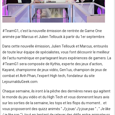
#TeamG1, c'est la nouvelle émission de rentrée de Game One
animée par Marcus et Julien Tellouck à partir du 1er septembre.
Dans cette nouvelle émission, Julien Tellouck et Marcus, entourés
de toute leur équipe de spécialistes, vous font découvrir le meilleur
de l'actu numérique en partageant leurs expériences de gamers. La
#TeamG1 sera composée de Kythis, experte des jeux d'action,
Kayané, championne de jeux vidéo, Gen1us, champion de jeux de
combat et Anh Phan, l'expert High tech, fondateur du site
LejournalduGeek.com.
Chaque semaine, ils iront à la pêche des dernières news qui agitent
le monde du jeu vidéo et du High Tech et vous donneront leurs avis
sur les sorties de la semaine, les tops et les flops du moment… et
vous proposeront des quizz animés "
J'y joue/ J'y joue pas
" ; "
Je like
/ je like pas
"), tout en tentant de relever des défis entre animateurs…