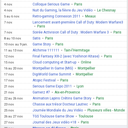
Colloque Serious Game
Paris
4 nov.
Nuit du Gaming, la fièvre du Jeu Vidéo
Le Chesnay
4 nov.
Retro-gaming Connexion 2011
Meaux
5 au 6 nov.
Lancement avant-première Call of Duty: Modern Warfare3
7 nov.
Paris
Soirée Activision Call of Duty : Modern Warfare 3
Paris
7 nov.
Satis
Paris
8 au 10 nov.
Game Story
Paris
10 nov. au 9 jan.
Alchimie 111111
Tain-l'Hermitage
11 au 13 nov.
Final Fantasy XIII-2 (avec Yoshinori Kitase)
Paris
12 nov.
Cloud computing et Start-up
Online
15 nov.
Montpellier In Game (MIG)
Montpellier
16 au 20 nov.
DigiWorld Game Summit
Montpellier
17 nov.
Atopic Festival
Paris
17 nov.
Serious Game Expo 2011
Lyon
21 nov.
Gamerz #7
Aix-en-Provence
21 nov.
Animation Lapins Crétins Game Story
Paris
22 au 26 nov.
Chasse aux trésor Docteur Lautrec
Paris
23 nov.
Journée Mondiale du Jeu Vidéo
Plusieurs villes - Monde
25 nov.
TGS Toulouse Game Show
Toulouse
26 au 27 nov.
Journal des Jeux vidéo +18
Paris
27 nov.