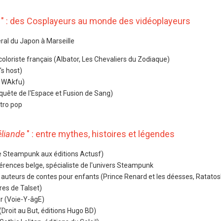
a
" : des Cosplayeurs au monde des vidéoplayeurs
ral du Japon à Marseille
coloriste français (Albator, Les Chevaliers du Zodiaque)
's host)
, WAkfu)
nquête de l'Espace et Fusion de Sang)
ctro pop
liande
" : entre mythes, histoires et légendes
de Steampunk aux éditions Actusf)
férences belge, spécialiste de l'univers Steampunk
: auteurs de contes pour enfants (Prince Renard et les déesses, Ratatos
rres de Talset)
ur (Voie-Y-âgE)
(Droit au But, éditions Hugo BD)