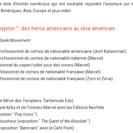
liste d'invités nombreux qui ont souhaité rejoindre l'aventure sur l
 Amériques, Asie, Europe et jeux vidéo.
rypton
" : des héros américains au rêve américain
ch Geek Movement :
professionnel de comics de nationalité américaine (dont Batwoman)
rofessionnel de comics de nationalité italienne (Marvel)
sionnel du copier/coller pour des covers (Marvel)
fessionnel de comics de nationalité française (Marvel)
fessionnel de comics de nationalité française (Zorn et Zirna)
Le Miroir des Templiers, Tartamudo Eds)
ack Kirby et de l'Univers Marvel avec les Editions Neofelis
osition "
Pop Icons
")
toucheur (exposition "
The Quest of the Absolute
")
exposition "
Banncars
" avec le Café Pixel)