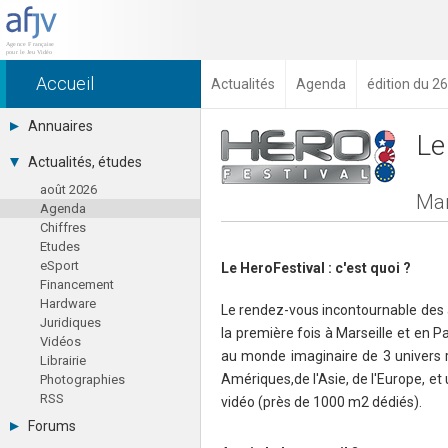
Accueil
Actualités
Agenda
édition du 2
Annuaires
Le
Toutes les sociétés (691)
Actualités, études
Studios (418)
août 2026
Editeurs (49)
Mar
Agenda
Distributeurs (16)
Chiffres
Hard. / Accessoires (10)
Etudes
Middlewares (15)
eSport
Prestataires (99)
Le HeroFestival : c'est quoi ?
Financement
Assoc. / Syndicats (21)
Hardware
Formations / Ecoles (46)
Le rendez-vous incontournable des
Juridiques
Presse spécialisée (17)
la première fois à Marseille et en P
Vidéos
au monde imaginaire de 3 univers 
Librairie
Amériques,de l'Asie, de l'Europe, et
Photographies
RSS
vidéo (près de 1000 m2 dédiés).
Forums