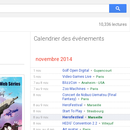
10,336 lectures
Calendrier des événements
novembre 2014
Golf Open Digital
1 nov.
Guyancourt
Video Games Live
5 nov.
Paris
BlizzCon
7 au 8 nov.
Anaheim - USA
Zoo Machines
7 au 9 nov.
Paris
Concert de Nobuo Uematsu (Final
8 nov.
Fantasy)
Paris
HeroFestival
8 au 9 nov.
Marseille
Start To Play
8 nov.
Strasbourg
Herofestival
8 au 9 nov.
Marseille
HEDG' Convention 2.2
8 nov.
Villejuif
Art avatar
8 nov. au 4 jan.
Paris