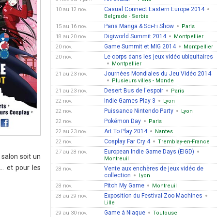
Casual Connect Eastern Europe 2014
10 au 12 nov.
Belgrade - Serbie
Paris Manga & Sci-Fi Show
15 au 16 nov.
Paris
Digiworld Summit 2014
18 au 20 nov.
Montpellier
Game Summit et MIG 2014
20 nov.
Montpellier
Le corps dans les jeux vidéo ubiquitaires
20 nov.
Montpellier
Journées Mondiales du Jeu Vidéo 2014
21 au 23 nov.
Plusieurs villes - Monde
Desert Bus de l'espoir
21 au 23 nov.
Paris
Indie Games Play 3
22 nov.
Lyon
Puissance Nintendo Party
22 nov.
Lyon
Pokémon Day
22 nov.
Paris
Art To Play 2014
22 au 23 nov.
Nantes
Cosplay Far Cry 4
22 nov.
Tremblay-en-France
European Indie Game Days (EIGD)
27 au 28 nov.
 salon soit un
Montreuil
… et pour les
Vente aux enchères de jeux vidéo de
28 nov.
collection
Lyon
Pitch My Game
28 nov.
Montreuil
Exposition du Festival Zoo Machines
28 au 29 nov.
Lille
Game à Niaque
29 au 30 nov.
Toulouse