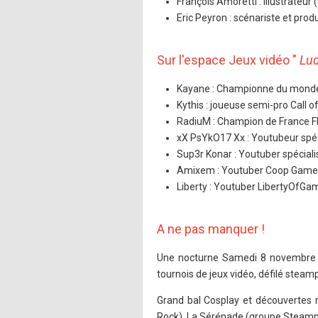
François Amoretti : illustrateur (
Eric Peyron : scénariste et pro
Sur l'espace Jeux vidéo "
Lud
Kayane : Championne du monde 
Kythis : joueuse semi-pro Call of
RadiuM : Champion de France F
xX PsYkO17 Xx : Youtubeur spéc
Sup3r Konar : Youtuber spéciali
Amixem : Youtuber Coop Game
Liberty : Youtuber LibertyOfGa
A ne pas manquer !
Une nocturne Samedi 8 novembre à 
tournois de jeux vidéo, défilé steam
Grand bal Cosplay et découvertes m
Rock), La Sérénade (groupe Steampu