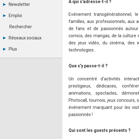
A qui s'adresse-t-il ?
Tous les forums
Newsletter
Créer un compte
Archives
Se connecter
Evénement transgénérationnel, le
Emploi
Abonnement
Messages privés
familles, aux professionnels, aux 
Consulter les annonces
Contacter un modérateur
Rechercher
de fans et de passionnés autou
Déposer une annonce
comics, des mangas, de la culture n
Observatoire de l'emploi
Réseaux sociaux
Métiers et compétences
des jeux vidéo, du cinéma, des 
Twitter
Plus
technologies…
Youtube
Annonceurs
LinkedIn
Statistiques
Facebook
Que s'y passe-t-il ?
Plan du site
Instagram
Sitemap XML
Pinterest
Un concentré d'activités interac
Ping Awards
prestigieux, dédicaces, conféren
A propos
animations, spectacles, démonst
Mentions légales
Photocall, tournois, jeux concours, 
événement marquant pour les visite
passionnés !
Qui sont les guests présents ?