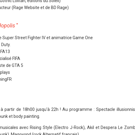
Gothic Lolitan, éditions du Soleil)
ducteur (Rage Website et de BD Rage)
opolis
"
Super Street Fighter IV et animatrice Game One
 Duty.
IFA13
ialisé FIFA
ste de GTA 5
plays
mingFR
partir de 18h00 jusqu'à 22h ! Au programme : Spectacle illusionnist
punk et body painting.
usicales avec Rising Style (Electro J-Rock), Akil et Despera Le Zomb
nk), Magoyond (rock Alternatif français)