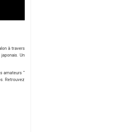
alon à travers
 japonais. Un
es amateurs "
es. Retrouvez