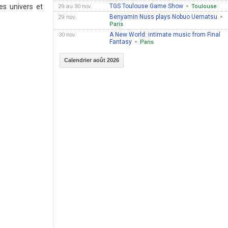
TGS Toulouse Game Show
es univers et
29 au 30 nov.
Toulouse
Benyamin Nuss plays Nobuo Uematsu
29 nov.
Paris
A New World: intimate music from Final
30 nov.
Fantasy
Paris
Calendrier août 2026