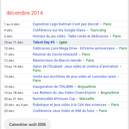
décembre 2014
Exposition Lego Batman n'est pas discret
Paris
1 au 6 déc.
Conférence sur les Google Glass
Tourcoing
4 déc.
Histoire du jeu vidéo : Table ronde et dédicaces
Paris
6 déc.
Talent Day #5
Lyon
10 au 11 déc.
Dédicaces Livre Mega Drive - XXVème anniversaire
Paris
10 déc.
Réunion du Cercle Interactif
Paris
11 déc.
Masterclass de Marcin Iwinski
Paris
12 déc.
Salon de l'Etudiant: Jeux vidéo et cinéma d'animation
13 au 14 déc.
Paris
Vente aux enchères de jeux vidéo et consoles rares
13 déc.
Paris
Inauguration de l'ENJMIN
Angoulême
15 déc.
Les Ateliers du Jeu Vidéo Cnam-Enjmin
Angoulême
15 au 18 déc.
Numericable M-House Cup
Marseille
20 au 21 déc.
Robotique et jeux vidéo à la Cité des sciences
Paris
23 déc. au 4 jan.
Conférence Jeux Vidéo et IHM du futur
Paris
23 déc.
Calendrier août 2026