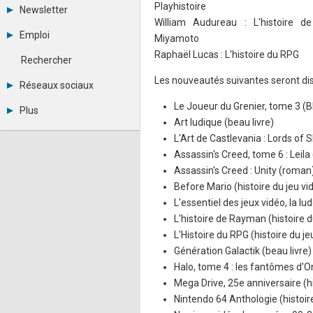
Tous les forums
Playhistoire
Newsletter
Créer un compte
William Audureau : L'histoire d
Archives
Se connecter
Emploi
Miyamoto
Abonnement
Messages privés
Consulter les annonces
Raphaël Lucas : L'histoire du RPG
Contacter un modérateur
Rechercher
Déposer une annonce
Les nouveautés suivantes seront disp
Observatoire de l'emploi
Réseaux sociaux
Métiers et compétences
Twitter
Le Joueur du Grenier, tome 3 (
Plus
Youtube
Art ludique (beau livre)
Annonceurs
LinkedIn
L'Art de Castlevania : Lords of 
Statistiques
Facebook
Assassin's Creed, tome 6 : Leila
Plan du site
Instagram
Sitemap XML
Assassin's Creed : Unity (roman
Pinterest
Ping Awards
Before Mario (histoire du jeu vi
A propos
L'essentiel des jeux vidéo, la lu
Mentions légales
L'histoire de Rayman (histoire d
L'Histoire du RPG (histoire du je
Génération Galactik (beau livre)
Halo, tome 4 : les fantômes d'
Mega Drive, 25e anniversaire (hi
Nintendo 64 Anthologie (histoire