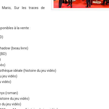
e Mario, Sur les traces de
onibles à la vente :
BD)
Shadow (beau livre)
 (BD)
)
déo)
dothèque idéale (histoire du jeu vidéo)
u jeu vidéo)
u vidéo)
Onyx (roman)
stoire du jeu vidéo)
 du jeu vidéo)