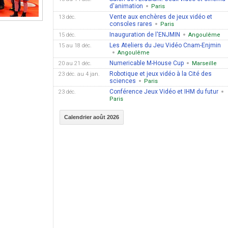
d'animation
Paris
Vente aux enchères de jeux vidéo et
13 déc.
consoles rares
Paris
Inauguration de l'ENJMIN
15 déc.
Angoulême
Les Ateliers du Jeu Vidéo Cnam-Enjmin
15 au 18 déc.
Angoulême
Numericable M-House Cup
20 au 21 déc.
Marseille
Robotique et jeux vidéo à la Cité des
23 déc. au 4 jan.
sciences
Paris
Conférence Jeux Vidéo et IHM du futur
23 déc.
Paris
Calendrier août 2026