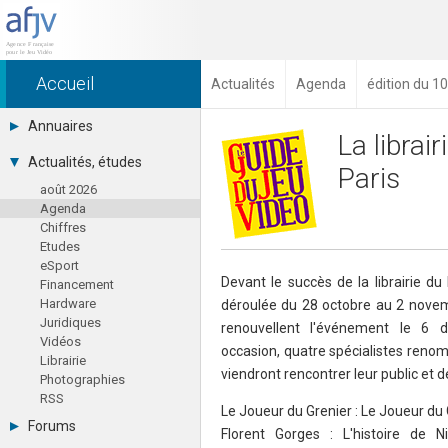
Accueil
Actualités
Agenda
édition du 
Annuaires
La librai
Toutes les sociétés (691)
Actualités, études
Paris
Studios (418)
août 2026
Editeurs (49)
Agenda
Distributeurs (16)
Chiffres
Hard. / Accessoires (10)
Etudes
Middlewares (15)
eSport
Prestataires (99)
Devant le succès de la librairie d
Financement
Assoc. / Syndicats (21)
Hardware
déroulée du 28 octobre au 2 novem
Formations / Ecoles (46)
Juridiques
Presse spécialisée (17)
renouvellent l'événement le 6 
Vidéos
occasion, quatre spécialistes renom
Librairie
viendront rencontrer leur public et d
Photographies
RSS
Le Joueur du Grenier : Le Joueur du 
Forums
Florent Gorges : L'histoire de 