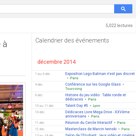
5,022 lectures
Calendrier des événements
e à
décembre 2014
Exposition Lego Batman n'est pas discret
1 au 6 déc.
Paris
Conférence sur les Google Glass
4 déc.
Tourcoing
Histoire du jeu vidéo : Table ronde et
6 déc.
dédicaces
Paris
Talent Day #5
10 au 11 déc.
Lyon
Dédicaces Livre Mega Drive - XXVème
10 déc.
anniversaire
Paris
Réunion du Cercle Interactif
11 déc.
Paris
Masterclass de Marcin Iwinski
12 déc.
Paris
Salon de l'Etudiant: Jeux vidéo et cinéma
13 au 14 déc.