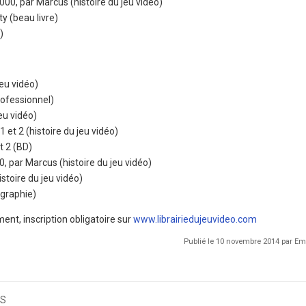
00, par Marcus (histoire du jeu vidéo)
ty (beau livre)
)
jeu vidéo)
rofessionnel)
jeu vidéo)
 et 2 (histoire du jeu vidéo)
t 2 (BD)
, par Marcus (histoire du jeu vidéo)
istoire du jeu vidéo)
ographie)
ment, inscription obligatoire sur
www.librairiedujeuvideo.com
Publié le 10 novembre 2014 par 
s