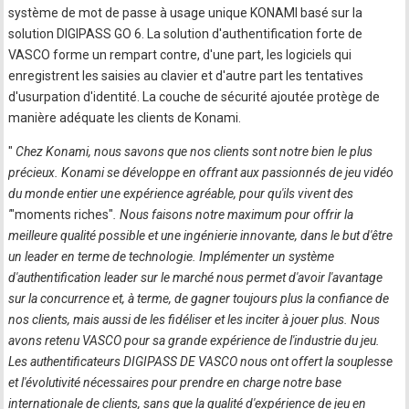
système de mot de passe à usage unique KONAMI basé sur la
solution DIGIPASS GO 6. La solution d'authentification forte de
VASCO forme un rempart contre, d'une part, les logiciels qui
enregistrent les saisies au clavier et d'autre part les tentatives
d'usurpation d'identité. La couche de sécurité ajoutée protège de
manière adéquate les clients de Konami.
"
Chez Konami, nous savons que nos clients sont notre bien le plus
précieux. Konami se développe en offrant aux passionnés de jeu vidéo
du monde entier une expérience agréable, pour qu'ils vivent des
'
"moments riches"
. Nous faisons notre maximum pour offrir la
meilleure qualité possible et une ingénierie innovante, dans le but d'être
un leader en terme de technologie. Implémenter un système
d'authentification leader sur le marché nous permet d'avoir l'avantage
sur la concurrence et, à terme, de gagner toujours plus la confiance de
nos clients, mais aussi de les fidéliser et les inciter à jouer plus. Nous
avons retenu VASCO pour sa grande expérience de l'industrie du jeu.
Les authentificateurs DIGIPASS DE VASCO nous ont offert la souplesse
et l'évolutivité nécessaires pour prendre en charge notre base
internationale de clients, sans que la qualité d'expérience de jeu en