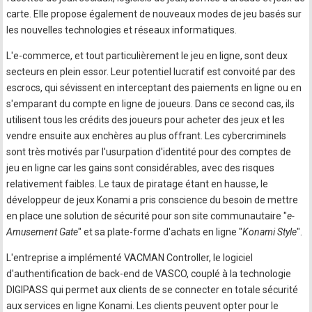
carte. Elle propose également de nouveaux modes de jeu basés sur
les nouvelles technologies et réseaux informatiques.
L'e-commerce, et tout particulièrement le jeu en ligne, sont deux
secteurs en plein essor. Leur potentiel lucratif est convoité par des
escrocs, qui sévissent en interceptant des paiements en ligne ou en
s'emparant du compte en ligne de joueurs. Dans ce second cas, ils
utilisent tous les crédits des joueurs pour acheter des jeux et les
vendre ensuite aux enchères au plus offrant. Les cybercriminels
sont très motivés par l'usurpation d'identité pour des comptes de
jeu en ligne car les gains sont considérables, avec des risques
relativement faibles. Le taux de piratage étant en hausse, le
développeur de jeux Konami a pris conscience du besoin de mettre
en place une solution de sécurité pour son site communautaire "
e-
Amusement Gate
" et sa plate-forme d'achats en ligne "
Konami Style
".
L'entreprise a implémenté VACMAN Controller, le logiciel
d'authentification de back-end de VASCO, couplé à la technologie
DIGIPASS qui permet aux clients de se connecter en totale sécurité
aux services en ligne Konami. Les clients peuvent opter pour le