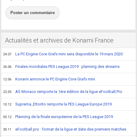
Poster un commentaire
Actualités et archives de Konami France
La PC Engine Core Grafx mini sera disponible le 19 mars 2020
24.07
Finales mondiales PES League 2019 : planning des streams
26.06
Konami annonce le PC Engine Core Grafx mini
12.06
AS Monaco remporte la 1ère édition de la ligue eFootball.Pro
22.05
Suprema_Ettorito remporte la PES League Europe 2019
10.12
Planning de la finale européenne de la PES League 2019
05.12
eFootball.pro : format de la ligue et date des premiers matches
30.11