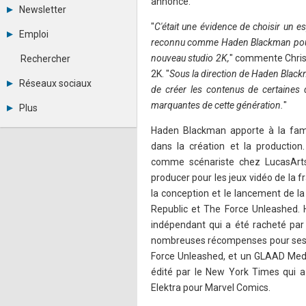
annoncé.
Tous les forums
Newsletter
Créer un compte
"
C'était une évidence de choisir un esp
Archives
Se connecter
Emploi
Abonnement
reconnu comme Haden Blackman pour 
Messages privés
Consulter les annonces
Contacter un modérateur
nouveau studio 2K,
" commente Chris
Rechercher
Déposer une annonce
2K. "
Sous la direction de Haden Blac
Observatoire de l'emploi
Réseaux sociaux
de créer les contenus de certaines
Métiers et compétences
Twitter
marquantes de cette génération.
"
Plus
Youtube
Annonceurs
LinkedIn
Haden Blackman apporte à la fami
Statistiques
Facebook
dans la création et la production
Plan du site
Instagram
comme scénariste chez LucasArts 
Sitemap XML
Pinterest
producer pour les jeux vidéo de la 
Ping Awards
A propos
la conception et le lancement de la
Mentions légales
Republic et The Force Unleashed. 
indépendant qui a été racheté pa
nombreuses récompenses pour ses éc
Force Unleashed, et un GLAAD Med
édité par le New York Times qui a 
Elektra pour Marvel Comics.