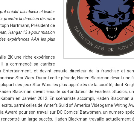
rit créatif talentueux et leader
prendre la direction de notre
toph Hartmann, Président de
kman, Hangar 13 a pour mission
 des expériences AAA les plus
lle 2K une riche expérience
. Il a commencé sa carrière
Entertainment, et devint ensuite directeur de la franchise et sen
franchise Star Wars. Durant cette période, Haden Blackman devint une f
 plupart des jeux Star Wars les plus appréciés de la société, dont Knig
Haden Blackman devint ensuite co-fondateur de Fearless Studios, u
r Kabam en Janvier 2012. En scénariste accompli, Haden Blackman 
rits, parmi celles de Writer's Guild of America Videogame Writing A
ia Award pour son travail sur DC Comics' Batwoman, un numéro spéc
rencontré un large succès. Haden Blackman travaille actuellement à 