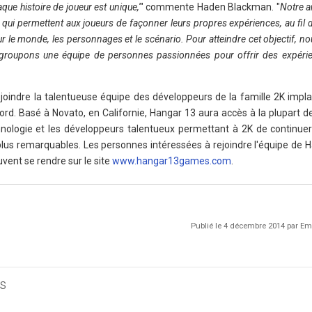
ue histoire de joueur est unique,'
" commente Haden Blackman. "
Notre a
 qui permettent aux joueurs de façonner leurs propres expériences, au fil d
 le monde, les personnages et le scénario. Pour atteindre cet objectif, n
regroupons une équipe de personnes passionnées pour offrir des expéri
ejoindre la talentueuse équipe des développeurs de la famille 2K impl
ord. Basé à Novato, en Californie, Hangar 13 aura accès à la plupart d
chnologie et les développeurs talentueux permettant à 2K de continuer
plus remarquables. Les personnes intéressées à rejoindre l'équipe de H
euvent se rendre sur le site
www.hangar13games.com
.
Publié le 4 décembre 2014 par E
s