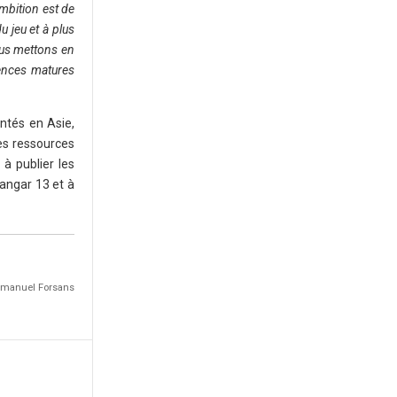
mbition est de
u jeu et à plus
ous mettons en
ences matures
antés en Asie,
es ressources
 à publier les
angar 13 et à
mmanuel Forsans