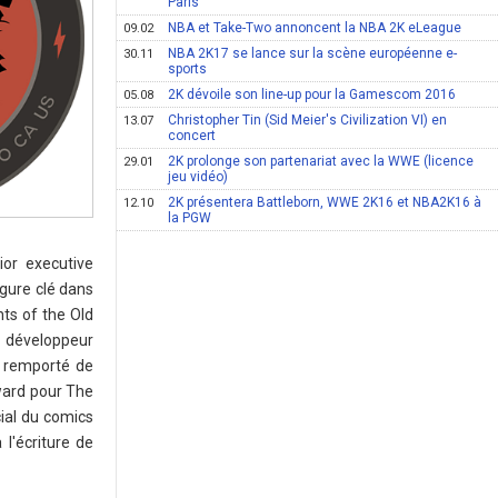
Paris
NBA et Take-Two annoncent la NBA 2K eLeague
09.02
NBA 2K17 se lance sur la scène européenne e-
30.11
sports
2K dévoile son line-up pour la Gamescom 2016
05.08
Christopher Tin (Sid Meier's Civilization VI) en
13.07
concert
2K prolonge son partenariat avec la WWE (licence
29.01
jeu vidéo)
2K présentera Battleborn, WWE 2K16 et NBA2K16 à
12.10
la PGW
ior executive
igure clé dans
hts of the Old
n développeur
a remporté de
ward pour The
ial du comics
l'écriture de