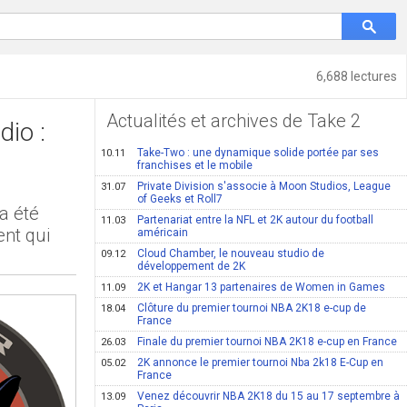
6,688 lectures
Actualités et archives de Take 2
dio :
Take-Two : une dynamique solide portée par ses
10.11
franchises et le mobile
Private Division s'associe à Moon Studios, League
31.07
of Geeks et Roll7
a été
Partenariat entre la NFL et 2K autour du football
11.03
nt qui
américain
Cloud Chamber, le nouveau studio de
09.12
développement de 2K
2K et Hangar 13 partenaires de Women in Games
11.09
Clôture du premier tournoi NBA 2K18 e-cup de
18.04
France
Finale du premier tournoi NBA 2K18 e-cup en France
26.03
2K annonce le premier tournoi Nba 2k18 E-Cup en
05.02
France
Venez découvrir NBA 2K18 du 15 au 17 septembre à
13.09