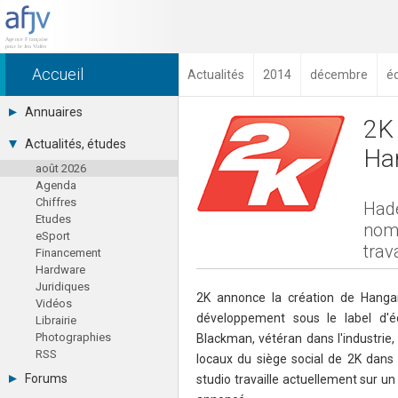
Accueil
Actualités
2014
décembre
é
Annuaires
2K 
Toutes les sociétés (691)
Actualités, études
Ha
Studios (418)
août 2026
Editeurs (49)
Agenda
Distributeurs (16)
Chiffres
Hard. / Accessoires (10)
Hade
Etudes
Middlewares (15)
nomm
eSport
Prestataires (99)
trav
Financement
Assoc. / Syndicats (21)
Hardware
Formations / Ecoles (46)
Juridiques
Presse spécialisée (17)
2K annonce la création de Hanga
Vidéos
développement sous le label d'é
Librairie
Photographies
Blackman, vétéran dans l'industrie,
RSS
locaux du siège social de 2K dans 
Forums
studio travaille actuellement sur un