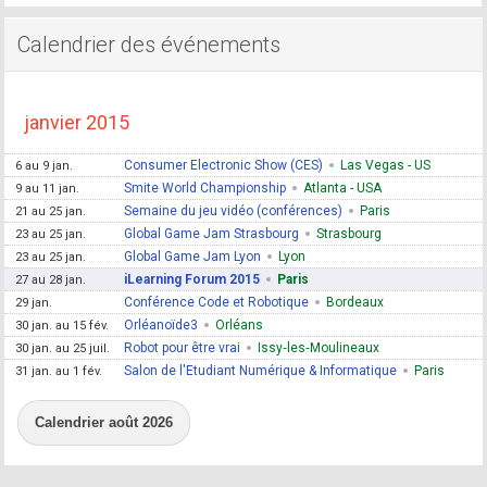
Calendrier des événements
janvier 2015
Consumer Electronic Show (CES)
Las Vegas - US
6 au 9 jan.
Smite World Championship
Atlanta - USA
9 au 11 jan.
Semaine du jeu vidéo (conférences)
Paris
21 au 25 jan.
Global Game Jam Strasbourg
Strasbourg
23 au 25 jan.
Global Game Jam Lyon
Lyon
23 au 25 jan.
iLearning Forum 2015
Paris
27 au 28 jan.
Conférence Code et Robotique
Bordeaux
29 jan.
Orléanoïde3
Orléans
30 jan. au 15 fév.
Robot pour être vrai
Issy‐les‐Moulineaux
30 jan. au 25 juil.
Salon de l'Etudiant Numérique & Informatique
Paris
31 jan. au 1 fév.
Calendrier août 2026