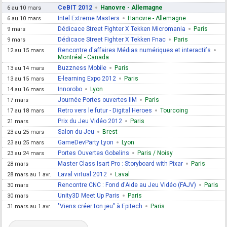
CeBIT 2012
Hanovre - Allemagne
6 au 10 mars
Intel Extreme Masters
Hanovre - Allemagne
6 au 10 mars
Dédicace Street Fighter X Tekken Micromania
Paris
9 mars
Dédicace Street Fighter X Tekken Fnac
Paris
9 mars
Rencontre d'affaires Médias numériques et interactifs
12 au 15 mars
Montréal - Canada
Buzzness Mobile
Paris
13 au 14 mars
E-learning Expo 2012
Paris
13 au 15 mars
Innorobo
Lyon
14 au 16 mars
Journée Portes ouvertes IIM
Paris
17 mars
Retro vers le futur - Digital Heroes
Tourcoing
17 au 18 mars
Prix du Jeu Vidéo 2012
Paris
21 mars
Salon du Jeu
Brest
23 au 25 mars
GameDevParty Lyon
Lyon
23 au 25 mars
Portes Ouvertes Gobelins
Paris / Noisy
23 au 24 mars
Master Class Isart Pro : Storyboard with Pixar
Paris
28 mars
Laval virtual 2012
Laval
28 mars au 1 avr.
Rencontre CNC : Fond d'Aide au Jeu Vidéo (FAJV)
Paris
30 mars
Unity3D Meet Up Paris
Paris
30 mars
"Viens créer ton jeu" à Epitech
Paris
31 mars au 1 avr.