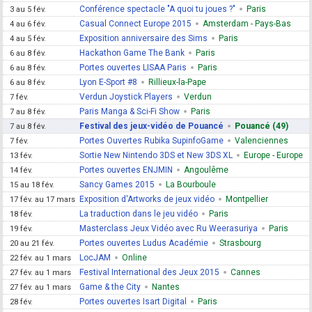
Conférence spectacle "A quoi tu joues ?"
Paris
3 au 5 fév.
Casual Connect Europe 2015
Amsterdam - Pays-Bas
4 au 6 fév.
Exposition anniversaire des Sims
Paris
4 au 5 fév.
Hackathon Game The Bank
Paris
6 au 8 fév.
Portes ouvertes LISAA Paris
Paris
6 au 8 fév.
Lyon E-Sport #8
Rillieux-la-Pape
6 au 8 fév.
Verdun Joystick Players
Verdun
7 fév.
Paris Manga & Sci-Fi Show
Paris
7 au 8 fév.
Festival des jeux-vidéo de Pouancé
Pouancé (49)
7 au 8 fév.
Portes Ouvertes Rubika SupinfoGame
Valenciennes
7 fév.
Sortie New Nintendo 3DS et New 3DS XL
Europe - Europe
13 fév.
Portes ouvertes ENJMIN
Angoulême
14 fév.
Sancy Games 2015
La Bourboule
15 au 18 fév.
Exposition d'Artworks de jeux vidéo
Montpellier
17 fév. au 17 mars
La traduction dans le jeu vidéo
Paris
18 fév.
Masterclass Jeux Vidéo avec Ru Weerasuriya
Paris
19 fév.
Portes ouvertes Ludus Académie
Strasbourg
20 au 21 fév.
LocJAM
Online
22 fév. au 1 mars
Festival International des Jeux 2015
Cannes
27 fév. au 1 mars
Game & the City
Nantes
27 fév. au 1 mars
Portes ouvertes Isart Digital
Paris
28 fév.