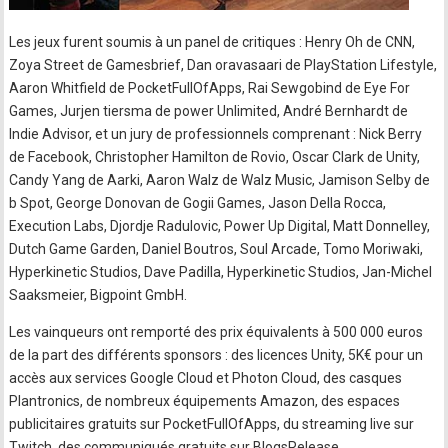
Les jeux furent soumis à un panel de critiques : Henry Oh de CNN,
Zoya Street de Gamesbrief, Dan oravasaari de PlayStation Lifestyle,
Aaron Whitfield de PocketFullOfApps, Rai Sewgobind de Eye For
Games, Jurjen tiersma de power Unlimited, André Bernhardt de
Indie Advisor, et un jury de professionnels comprenant : Nick Berry
de Facebook, Christopher Hamilton de Rovio, Oscar Clark de Unity,
Candy Yang de Aarki, Aaron Walz de Walz Music, Jamison Selby de
b Spot, George Donovan de Gogii Games, Jason Della Rocca,
Execution Labs, Djordje Radulovic, Power Up Digital, Matt Donnelley,
Dutch Game Garden, Daniel Boutros, Soul Arcade, Tomo Moriwaki,
Hyperkinetic Studios, Dave Padilla, Hyperkinetic Studios, Jan-Michel
Saaksmeier, Bigpoint GmbH.
Les vainqueurs ont remporté des prix équivalents à 500 000 euros
de la part des différents sponsors : des licences Unity, 5K€ pour un
accès aux services Google Cloud et Photon Cloud, des casques
Plantronics, de nombreux équipements Amazon, des espaces
publicitaires gratuits sur PocketFullOfApps, du streaming live sur
Twitch, des communiqués gratuits sur BlogsRelease.