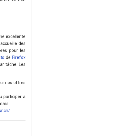
une excellente
accueille des
rés pour les
its
de
Firefox
par tâche. Les
sur nos offres
u participer à
mars.
unch/