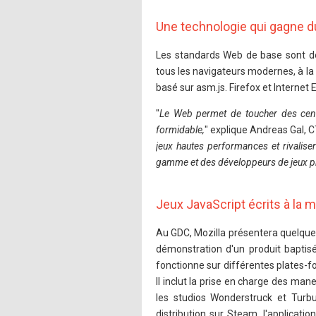
Une technologie qui gagne du
Les standards Web de base sont de
tous les navigateurs modernes, à la 
basé sur asm.js. Firefox et Interne
"
Le Web permet de toucher des centai
formidable,
" explique Andreas Gal, C
jeux hautes performances et rivalise
gamme et des développeurs de jeux p
Jeux JavaScript écrits à la ma
Au GDC, Mozilla présentera quelque
démonstration d'un produit baptisé
fonctionne sur différentes plates-f
Il inclut la prise en charge des ma
les studios Wonderstruck et Turbu
distribution sur Steam, l'applicatio