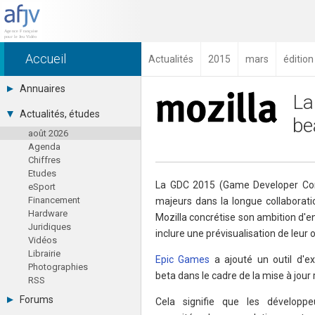
Accueil
Actualités
2015
mars
éditio
Annuaires
La
Toutes les sociétés (691)
Actualités, études
be
Studios (418)
août 2026
Editeurs (49)
Agenda
Distributeurs (16)
Chiffres
Hard. / Accessoires (10)
Etudes
Middlewares (15)
La GDC 2015 (Game Developer Conf
eSport
Prestataires (99)
Financement
majeurs dans la longue collaborati
Assoc. / Syndicats (21)
Hardware
Formations / Ecoles (46)
Mozilla concrétise son ambition d'e
Juridiques
Presse spécialisée (17)
inclure une prévisualisation de leur
Vidéos
Librairie
Epic Games
a ajouté un outil d'e
Photographies
beta dans le cadre de la mise à jour
RSS
Forums
Cela signifie que les développe