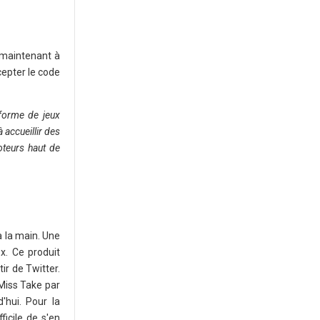
 maintenant à
cepter le code
-forme de jeux
 accueillir des
oteurs haut de
 la main. Une
x. Ce produit
ir de Twitter.
 Miss Take par
'hui. Pour la
ficile de s'en