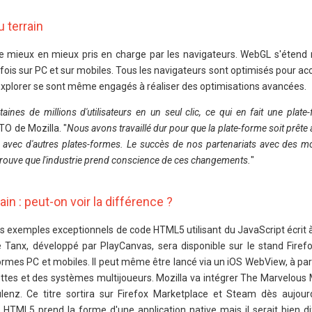
 terrain
 mieux en mieux pris en charge par les navigateurs. WebGL s'étend
fois sur PC et sur mobiles. Tous les navigateurs sont optimisés pour ac
t Explorer se sont même engagés à réaliser des optimisations avancées.
nes de millions d'utilisateurs en un seul clic, ce qui en fait une plate
TO de Mozilla. "
Nous avons travaillé dur pour que la plate-forme soit prête à
r avec d'autres plates-formes. Le succès de nos partenariats avec des m
rouve que l'industrie prend conscience de ces changements.
"
in : peut-on voir la différence ?
s exemples exceptionnels de code HTML5 utilisant du JavaScript écrit à
 Tanx, développé par PlayCanvas, sera disponible sur le stand Firefo
ormes PC et mobiles. Il peut même être lancé via un iOS WebView, à part
nettes et des systèmes multijoueurs. Mozilla va intégrer The Marvelous
lenz. Ce titre sortira sur Firefox Marketplace et Steam dès aujourd
n HTML5 prend la forme d'une application native mais il serait bien dif