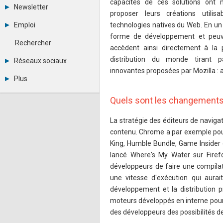
capacités de ces solutions ont m
Tous les forums
Newsletter
Créer un compte
proposer leurs créations utilis
Archives
Se connecter
Emploi
technologies natives du Web. En un cl
Abonnement
Messages privés
forme de développement et peuv
Consulter les annonces
Contacter un modérateur
Rechercher
accèdent ainsi directement à la
Déposer une annonce
Observatoire de l'emploi
distribution du monde tirant p
Réseaux sociaux
Métiers et compétences
innovantes proposées par Mozilla : 
Twitter
Plus
Youtube
Annonceurs
LinkedIn
Quels sont les changements 
Statistiques
Facebook
Plan du site
Instagram
La stratégie des éditeurs de navig
Sitemap XML
Pinterest
Ping Awards
contenu. Chrome a par exemple pour
A propos
King, Humble Bundle, Game Insider e
Mentions légales
lancé Where's My Water sur Firef
développeurs de faire une compila
une vitesse d'exécution qui aura
développement et la distribution p
moteurs développés en interne pour 
des développeurs des possibilités d