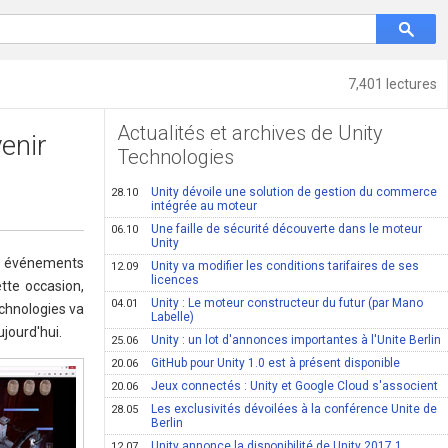
7,401 lectures
Actualités et archives de Unity
enir
Technologies
Unity dévoile une solution de gestion du commerce
28.10
intégrée au moteur
Une faille de sécurité découverte dans le moteur
06.10
Unity
es événements
Unity va modifier les conditions tarifaires de ses
12.09
licences
tte occasion,
Unity : Le moteur constructeur du futur (par Mano
04.01
echnologies va
Labelle)
ujourd'hui.
Unity : un lot d'annonces importantes à l'Unite Berlin
25.06
GitHub pour Unity 1.0 est à présent disponible
20.06
Jeux connectés : Unity et Google Cloud s'associent
20.06
Les exclusivités dévoilées à la conférence Unite de
28.05
Berlin
Unity annonce la disponibilité de Unity 2017.1
12.07