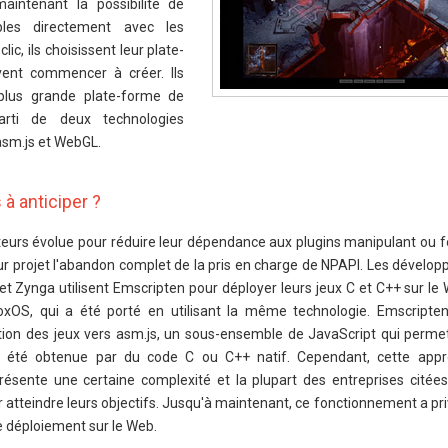
aintenant la possibilité de
ables directement avec les
ic, ils choisissent leur plate-
ent commencer à créer. Ils
 plus grande plate-forme de
arti de deux technologies
asm.js et WebGL.
à anticiper ?
ateurs évolue pour réduire leur dépendance aux plugins manipulant ou f
 projet l'abandon complet de la pris en charge de NPAPI. Les développ
t Zynga utilisent Emscripten pour déployer leurs jeux C et C++ sur le
oxOS, qui a été porté en utilisant la même technologie. Emscript
tion des jeux vers asm.js, un sous-ensemble de JavaScript qui perme
it été obtenue par du code C ou C++ natif. Cependant, cette appr
résente une certaine complexité et la plupart des entreprises citées 
atteindre leurs objectifs. Jusqu'à maintenant, ce fonctionnement a pri
e déploiement sur le Web.