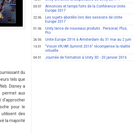
Annonces et temps forts de la Conférence Unite
03.07
Europe 2017
Les sujets abordés lors des sessions de Unite
22.06
Europe 2017
Unity lance de nouveaux produits : Personal, Plus,
01.06
Pro
Unite Europe 2016 à Amsterdam du 31 mai au 2 juin
26.05
"Vision VR/AR Summit 2016" récompense la réalité
13.01
virtuelle
Journée de formation à Unity 3D - 20 janvier 2016
04.01
ournissant du
eurs tels que
 Web. Disney a
en permet aux
t d'approcher
oche pour le
utilisent des
vé la majorité